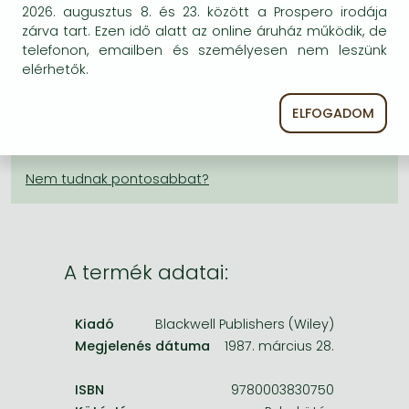
Frieren manga
2026. augusztus 8. és 23. között a Prospero irodája
KÍVÁNSÁGLISTÁRA TESZEM
zárva tart. Ezen idő alatt az online áruház működik, de
Bleach manga
telefonon, emailben és személyesen nem leszünk
elérhetők.
BESZEREZHETŐSÉG
One-Punch Man manga
A kiadónál véglegesen elfogyott, nem rendelhető.
ELFOGADOM
Érdemes újra keresni a címmel, hátha van újabb
kiadás.
A termék adatai:
Kiadó
Blackwell Publishers (Wiley)
Megjelenés dátuma
1987. március 28.
ISBN
9780003830750