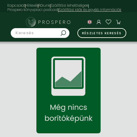
Kapcsolat
Hírlevél
Rólunk
Szállítási lehetőségek
Prospero könyvpiaci podcast
PROSPERO
RÉSZLETES KERESÉS