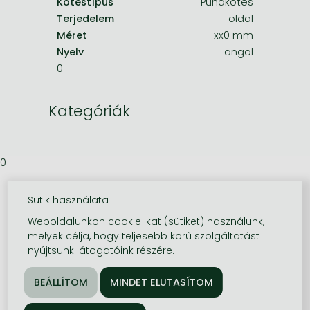
Kötéstípus
Puhakötés
Terjedelem
oldal
Méret
xx0 mm
Nyelv
angol
0
Kategóriák
0
Sütik használata
Weboldalunkon cookie-kat (sütiket) használunk,
melyek célja, hogy teljesebb körű szolgáltatást
nyújtsunk látogatóink részére.