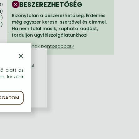
BESZEREZHETŐSÉG
99
a)
Bizonytalan a beszerezhetőség. Érdemes
f)
még egyszer keresni szerzővel és címmel.
a)
Ha nem talál másik, kapható kiadást,
forduljon ügyfélszolgálatunkhoz!
×
rű szolgáltatást
dő alatt az
em leszünk
FOGADOM