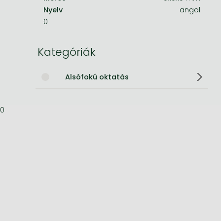
Nyelv
angol
Bleach manga
0
One-Punch Man manga
Kategóriák
Alsófokú oktatás
0