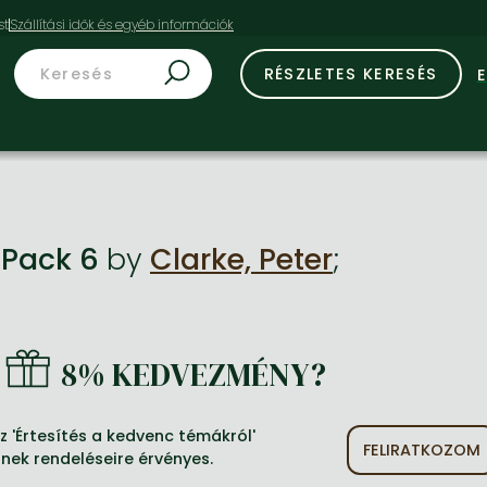
st
RÉSZLETES KERESÉS
 Pack 6
by
Clarke, Peter
;
8% KEDVEZMÉNY?
 'Értesítés a kedvenc témákról'
FELIRATKOZOM
inek rendeléseire érvényes.