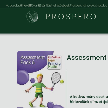
Kapcsolat
Hírlevél
Rólunk
Szállítási lehetőségek
Prospero könyvpiaci podca
PROSPERO
Assessment
A kedvezmény csak az
hírlevelünk címzettje