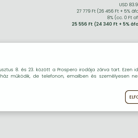
USD 83.
27 779 Ft (26 456 Ft + 5% áf
8% (cc. 0 Ft of
25 556 Ft (24 340 Ft + 5% áf
okie-kat (sütiket) használunk, melyek célja, hogy teljesebb kö
sztus 8. és 23. között a Prospero irodája zárva tart. Ezen i
óink részére.
uház működik, de telefonon, emailben és személyesen n
EL
ékoztató
Süti szabályzat