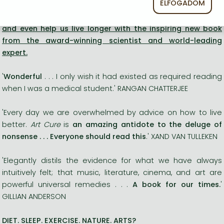
ELFOGADOM
Discover how art can improve our health, make us happier
and even help us live longer with the inspiring new book
from the award-winning scientist and world-leading
expert.
'
Wonderful
. . . I only wish it had existed as required reading
when I was a medical student.' RANGAN CHATTERJEE
'Every day we are overwhelmed by advice on how to live
better.
Art Cure
is
an amazing antidote to the deluge of
nonsense . . .
Everyone should read this
.' XAND VAN TULLEKEN
'Elegantly distils the evidence for what we have always
intuitively felt; that music, literature, cinema, and art are
powerful universal remedies . . .
A book for our times.
'
GILLIAN ANDERSON
DIET. SLEEP. EXERCISE. NATURE. ARTS?