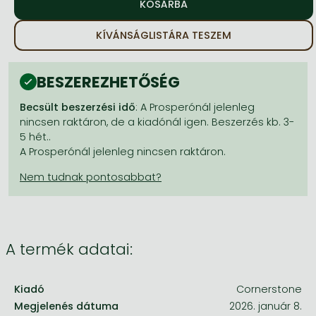
Frieren manga
Bleach manga
KÍVÁNSÁGLISTÁRA TESZEM
One-Punch Man manga
BESZEREZHETŐSÉG
Becsült beszerzési idő
: A Prosperónál jelenleg
nincsen raktáron, de a kiadónál igen. Beszerzés kb. 3-
5 hét..
A Prosperónál jelenleg nincsen raktáron.
A termék adatai:
Kiadó
Cornerstone
Megjelenés dátuma
2026. január 8.