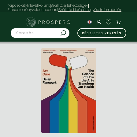
Kapcsolat
Hírlevél
Rólunk
Szállítási lehetőségek
Prospero könyvpiaci podcast
PROSPERO
RÉSZLETES KERESÉS