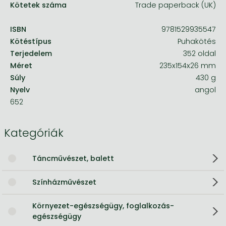
Kötetek száma
Trade paperback (UK)
ISBN
9781529935547
Kötéstípus
Puhakötés
Terjedelem
352 oldal
Méret
235x154x26 mm
Súly
430 g
Nyelv
angol
652
Kategóriák
Táncművészet, balett
Színházművészet
Környezet-egészségügy, foglalkozás-
egészségügy