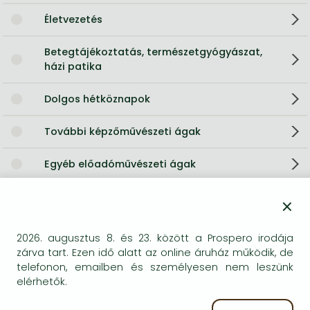
Életvezetés
Betegtájékoztatás, természetgyógyászat,
házi patika
Dolgos hétköznapok
További képzőművészeti ágak
Egyéb előadóművészeti ágak
Elméleti pszichológia
×
Hosszú leírás:
2026. augusztus 8. és 23. között a Prospero irodája
zárva tart. Ezen idő alatt az online áruház működik, de
THE
SUNDAY TIMES
BESTSELLER
telefonon, emailben és személyesen nem leszünk
elérhetők.
SHORTLISTED FOR THE WOMEN'S PRIZE FOR NON-FICTION
2026