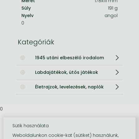
Méret
178x111 mm
Súly
191 g
Nyelv
angol
0
Kategóriák
1945 utáni elbeszélő irodalom
Labdajátékok, ütős játékok
Életrajzok, levelezések, naplók
0
Sütik használata
Weboldalunkon cookie-kat (sütiket) használunk,