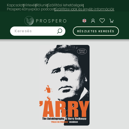
Kapcsolat
Hírlevél
Rólunk
Szállítási lehetőségek
Prospero könyvpiaci podcast
PROSPERO
RÉSZLETES KERESÉS