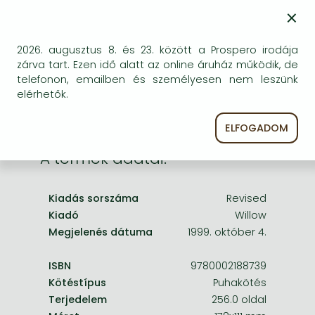
Frieren manga
×
Bizonytalan a beszerezhetőség. Érdemes még
Bleach manga
egyszer keresni szerzővel és címmel. Ha nem talál
másik, kapható kiadást, forduljon
2026. augusztus 8. és 23. között a Prospero irodája
One-Punch Man manga
ügyfélszolgálatunkhoz!
zárva tart. Ezen idő alatt az online áruház működik, de
telefonon, emailben és személyesen nem leszünk
elérhetők.
ELFOGADOM
A termék adatai:
Kiadás sorszáma
Revised
Kiadó
Willow
Megjelenés dátuma
1999. október 4.
ISBN
9780002188739
Kötéstípus
Puhakötés
Terjedelem
256.0 oldal