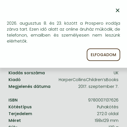
Frieren manga
egyszer keresni szerzővel és címmel. Ha nem talál
×
másik, kapható kiadást, forduljon
Bleach manga
ügyfélszolgálatunkhoz!
One-Punch Man manga
2026. augusztus 8. és 23. között a Prospero irodája
zárva tart. Ezen idő alatt az online áruház működik, de
telefonon, emailben és személyesen nem leszünk
elérhetők.
ELFOGADOM
A termék adatai:
Kiadás sorszáma
UK
Kiadó
HarperCollinsChildren’sBooks
Megjelenés dátuma
2017. szeptember 7.
ISBN
9780007137626
Kötéstípus
Puhakötés
Terjedelem
272.0 oldal
Méret
198x129 mm