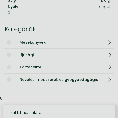
Súly
170 g
Nyelv
angol
0
Kategóriák
Mesekönyvek
Ifjúsági
Történelmi
Nevelési módszerek és gyógypedagógia
0
Sütik használata