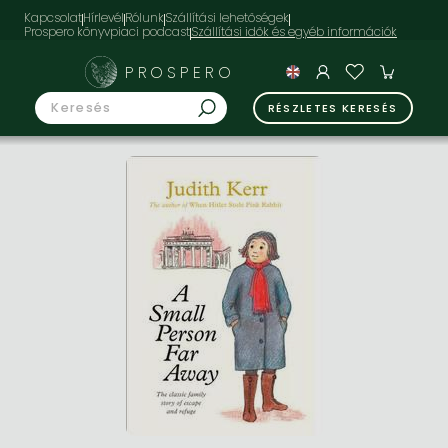
Kapcsolat
Hírlevél
Rólunk
Szállítási lehetőségek
Prospero könyvpiaci podcast
PROSPERO
RÉSZLETES KERESÉS