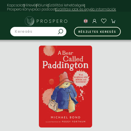
Kapcsolat
Hírlevél
Rólunk
Szállítási lehetőségek
Prospero könyvpiaci podcast
PROSPERO
RÉSZLETES KERESÉS