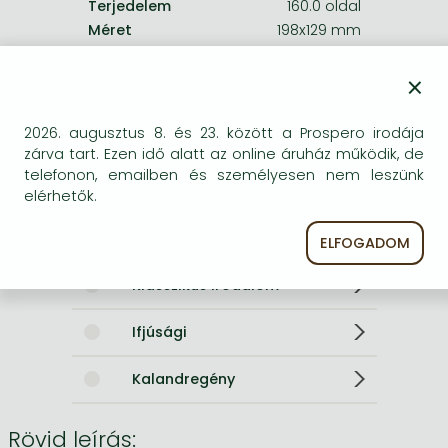
Terjedelem
160.0 oldal
Méret
198x129 mm
Súly
160 g
×
Nyelv
angol
Illusztrációk
w. ill. by Peggy Fortnum
0
2026. augusztus 8. és 23. között a Prospero irodája
zárva tart. Ezen idő alatt az online áruház működik, de
telefonon, emailben és személyesen nem leszünk
Kategóriák
elérhetők.
Mesekönyvek
ELFOGADOM
Klasszikus irodalom
Ifjúsági
Kalandregény
Rövid leírás: