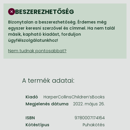
Frieren manga
BESZEREZHETŐSÉG
Bleach manga
Bizonytalan a beszerezhetőség. Érdemes még
One-Punch Man manga
egyszer keresni szerzővel és címmel. Ha nem talál
másik, kapható kiadást, forduljon
ügyfélszolgálatunkhoz!
A termék adatai:
Kiadó
HarperCollinsChildren’sBooks
Megjelenés dátuma
2022. május 26.
ISBN
9780007174164
Kötéstípus
Puhakötés