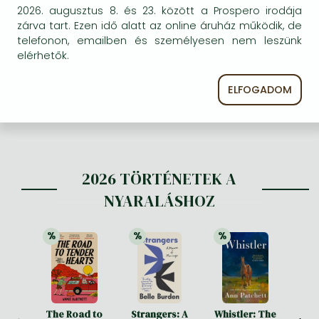
is, mire megérkezik 1-1 kötet, de ez
2026. augusztus 8. és 23. között a Prospero irodája
esetben ez szerintem érthető. A bolti
zárva tart. Ezen idő alatt az online áruház működik, de
átvétel és az utánvétes fizetés
telefonon, emailben és személyesen nem leszünk
lehetősége miatt ez nekem eddig nem
elérhetők.
jelentett problémát.
ELFOGADOM
2026 TÖRTÉNETEK A
NYARALÁSHOZ
%
%
%
21% 
kedvezmény
21% 
kedvezmény
21% 
kedvezmény
The Road to
Strangers: A
Whistler: The
Summ