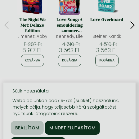
The Night We
Love Song: A
Love Overboard
A 
Met: Deluxe
smouldering
Sp
Edition
summer
Limit
Jimenez, Abby
romance from
Kennedy, Elle
Steiner, Kandi;
McAli
edge
the bestselling
11 287 Ft
4 510 Ft
4 510 Ft
author who
8 917 Ft
3 563 Ft
3 563 Ft
3 
brought you Off-
Campus
KOSÁRBA
KOSÁRBA
KOSÁRBA
K
Sütik használata
Weboldalunkon cookie-kat (sütiket) használunk,
melyek célja, hogy teljesebb körű szolgáltatást
nyújtsunk látogatóink részére.