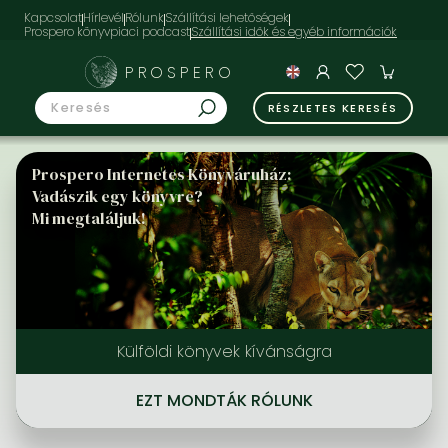
Kapcsolat
Hírlevél
Rólunk
Szállítási lehetőségek
Prospero könyvpiaci podcast
PROSPERO
RÉSZLETES KERESÉS
Prospero Internetes Könyváruház:
Vadászik egy könyvre?
Mi megtaláljuk!
Külföldi könyvek kívánságra
EZT MONDTÁK RÓLUNK