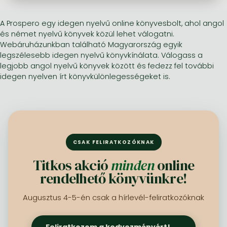
A Prospero egy idegen nyelvű online könyvesbolt, ahol angol
Minden készletes könyv
Képregény, manga
Krasznahorkai László könyvek
Művészetek
Számítástechnika, információs technológia
és német nyelvű könyvek közül lehet válogatni.
Képregény, manga
Krimi, bűnügyi, thriller
Kertész Imre könyvek angolul és németül
Család, gyermeknevelés, egészség
Gazdaság, üzlet
Webáruházunkban található Magyarország egyik
legszélesebb idegen nyelvű könyvkínálata. Válogass a
Krimi, bűnügyi, thriller
Fantasy
Esterházy Péter könyvek
Nyelvkönyvek, szótárak
Mérnöki tudományok
legjobb angol nyelvű könyvek között és fedezz fel további
idegen nyelven írt könyvkülönlegességeket is.
Fantasy
Irodalom
Szabó Magda könyvek angolul és németül
Hobbi, szabadidő
Humán tudományok
Romantika
Romantika
David Szalay könyvek
Ezotéria
Orvostudomány, állatorvostudomány és gyógyszerészet
Jujutsu Kaisen manga sorozat
Tóth Krisztina könyvek angolul és németül
Sport, játék
Természettudományok
One Piece manga
Nádas Péter könyvek angolul és németül
Utazás
Általános kézikönyvek, enciklopédiák
CSAK FELIRATKOZÓKNAK
Vagabond manga
Bessel van der Kolk könyvek
Vallás
Titkos akció
minden
online
Ana Huang könyvek
Dian Fossey könyvek
Társadalomtudományok
rendelhető könyvünkre!
Trónok harca könyvek
Tankönyv, segédkönyv
Augusztus 4-5-én csak a hírlevél-feliratkozóknak
Stephen King könyvek
Richard Dawkins könyvek
Feliratkozom a kedvezményért!
→