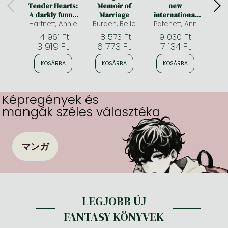
Tender Hearts:
Memoir of
new
A darkly funny,
Marriage
international
Hartnett, Annie
hopeful and
Burden, Belle
bestseller from
Patchett, Ann
Hanna
uplifting novel
the author of
4 961 Ft
8 573 Ft
9 030 Ft
about second
Tom Lake and
3 919 Ft
6 773 Ft
7 134 Ft
3 
chances for fans
The Dutch
of The Wedding
House
KOSÁRBA
KOSÁRBA
KOSÁRBA
K
People and
Fredrik
Backman
Képregények és
mangák széles választéka
マンガ
LEGJOBB ÚJ
FANTASY KÖNYVEK