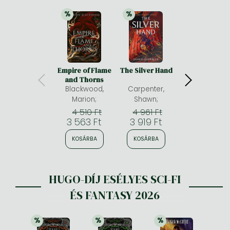
%
%
%
21% 
kedvezmény
21% 
kedvezmény
21% 
kedv
Empire of Flame
The Silver Hand
The Anatomy 
and Thorns
Magic: A spic
Blackwood,
Carpenter,
fantasy
romance
Marion;
Shawn;
Menard, Alexis 
adventure
4 510 Ft
4 961 Ft
4 961 Ft
3 563 Ft
3 919 Ft
3 919 Ft
KOSÁRBA
KOSÁRBA
KOSÁRBA
HUGO-DÍJ ESÉLYES SCI-FI
ÉS FANTASY 2026
%
%
%
21% 
kedvezmény
21% 
kedvezmény
21% 
kedvezmény