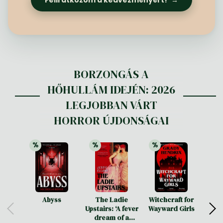
Frieren manga
Bleach manga
One-Punch Man manga
BORZONGÁS A
HŐHULLÁM IDEJÉN: 2026
LEGJOBBAN VÁRT
HORROR ÚJDONSÁGAI
%
%
%
25% 
kedvezmény
21% 
kedvezmény
25% 
kedvezmény
Abyss
The Ladie
Witchcraft for
He
Upstairs: ‘A fever
Wayward Girls
dream of a