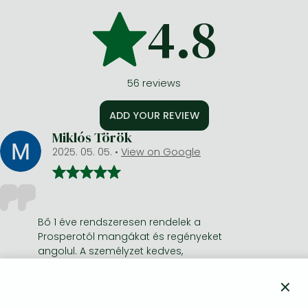
4.8
56
reviews
ADD YOUR REVIEW
Miklós Török
2025. 05. 05.
•
View on Google
Bő 1 éve rendszeresen rendelek a
Prosperotól mangákat és regényeket
angolul. A személyzet kedves,
segítőkész, a megkeresésekre gyorsan
reagál. Régebbi/ritkább könyvek esetén
×
előfordul, hogy eltart akár több hónapig