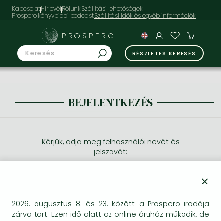
Kapcsolat
Hírlevél
Rólunk
Szállítási lehetőségek
Prospero könyvpiaci podcast
PROSPERO
RÉSZLETES KERESÉS
BEJELENTKEZÉS
Kérjük, adja meg felhasználói nevét és
jelszavát:
×
2026. augusztus 8. és 23. között a Prospero irodája
zárva tart. Ezen idő alatt az online áruház működik, de