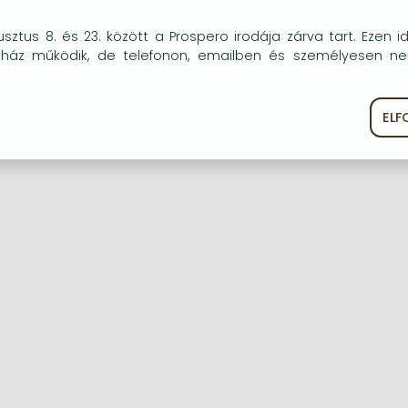
okie-kat (sütiket) használunk, melyek célja, hogy teljesebb kö
sztus 8. és 23. között a Prospero irodája zárva tart. Ezen i
óink részére.
uház működik, de telefonon, emailben és személyesen n
Regisztráció
Elfelejtett jelszó
EL
ékoztató
Süti szabályzat