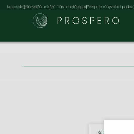
Kapcsolat
Hírlevél
Rólunk
Szállítási lehetőségek
Prospero könyvpiaci podca
PROSPERO
Sütik használata