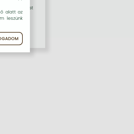
rű szolgáltatást
dő alatt az
em leszünk
FOGADOM