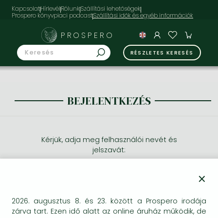
Kapcsolat
Hírlevél
Rólunk
Szállítási lehetőségek
Prospero könyvpiaci podcast
PROSPERO
RÉSZLETES KERESÉS
BEJELENTKEZÉS
Kérjük, adja meg felhasználói nevét és
jelszavát:
×
2026. augusztus 8. és 23. között a Prospero irodája
zárva tart. Ezen idő alatt az online áruház működik, de