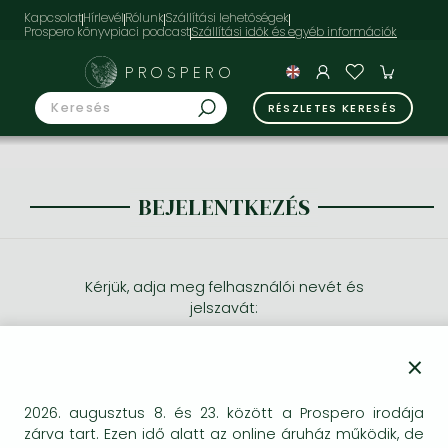
Kapcsolat
Hírlevél
Rólunk
Szállítási lehetőségek
Prospero könyvpiaci podcast
PROSPERO
RÉSZLETES KERESÉS
BEJELENTKEZÉS
Kérjük, adja meg felhasználói nevét és
jelszavát:
×
2026. augusztus 8. és 23. között a Prospero irodája
zárva tart. Ezen idő alatt az online áruház működik, de