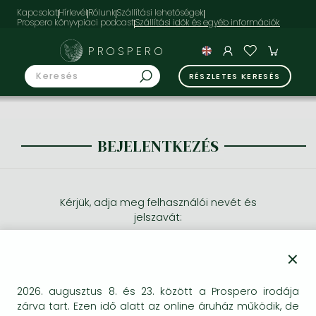
Kapcsolat
Hírlevél
Rólunk
Szállítási lehetőségek
Prospero könyvpiaci podcast
PROSPERO
RÉSZLETES KERESÉS
BEJELENTKEZÉS
Kérjük, adja meg felhasználói nevét és
jelszavát:
×
2026. augusztus 8. és 23. között a Prospero irodája
zárva tart. Ezen idő alatt az online áruház működik, de