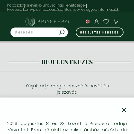
Kapcsolat
Hírlevél
Rólunk
Szállítási lehetőségek
Prospero könyvpiaci podcast
PROSPERO
RÉSZLETES KERESÉS
BEJELENTKEZÉS
Kérjük, adja meg felhasználói nevét és
jelszavát:
×
2026. augusztus 8. és 23. között a Prospero irodája
zárva tart. Ezen idő alatt az online áruház működik, de