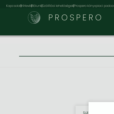
Kapcsolat
Hírlevél
Rólunk
Szállítási lehetőségek
Prospero könyvpiaci podca
PROSPERO
Sütik használata