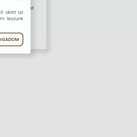
rű szolgáltatást
dő alatt az
em leszünk
FOGADOM