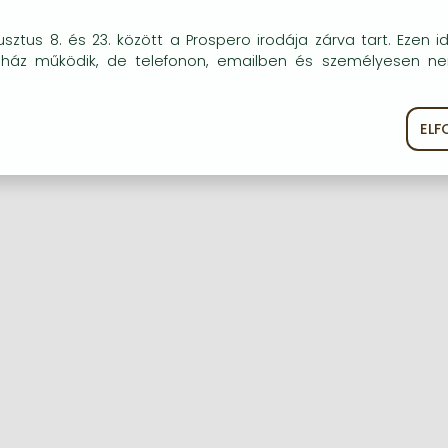
okie-kat (sütiket) használunk, melyek célja, hogy teljesebb kö
sztus 8. és 23. között a Prospero irodája zárva tart. Ezen i
óink részére.
uház működik, de telefonon, emailben és személyesen n
Regisztráció
Elfelejtett jelszó
EL
ékoztató
Süti szabályzat