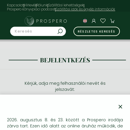
Kapcsolat
Hírlevél
Rólunk
Szállítási lehetőségek
Prospero könyvpiaci podcast
PROSPERO
RÉSZLETES KERESÉS
BEJELENTKEZÉS
Kérjük, adja meg felhasználói nevét és
jelszavát:
×
2026. augusztus 8. és 23. között a Prospero irodája
zárva tart. Ezen idő alatt az online áruház működik, de