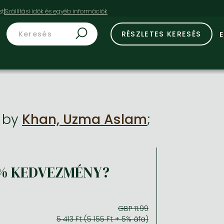
st
RÉSZLETES KERESÉS
G
by
Khan, Uzma Aslam
;
% KEDVEZMÉNY?
GBP 11.99
5 413 Ft (5 155 Ft + 5% áfa)