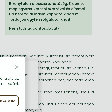
Bizonytalan a beszerezhetőség. Érdemes
még egyszer keresni szerzővel és címmel.
Ha nem talál másik, kapható kiadást,
forduljon ügyfélszolgálatunkhoz!
tin in Karatschi. Wie ihre Mutter ist Dia emanzipiert
überkommenen traditionellen Bindungen.
×
digung nach Pakistan fliegt, lernt er Dia kennen. Die
ndung hört, verbietet sie ihrer Tochter jeden Kontakt
rű szolgáltatást
dő alatt az
imme des Herzens gesprochen hat, der man allen
em leszünk
weifelt.
e Geschichte von der Liebe ihres Lebens, und Dia
FOGADOM
ma Aslam Khan vom Leben und Lieben der heutigen
spannend, rührend, klug.