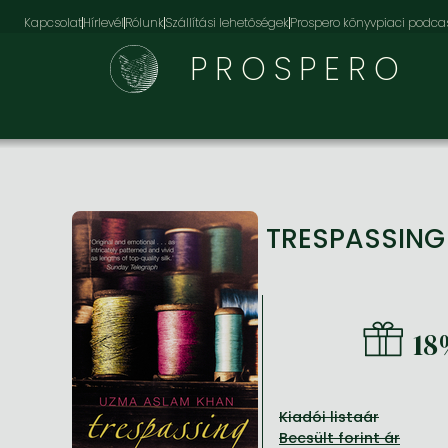
Kapcsolat
Hírlevél
Rólunk
Szállítási lehetőségek
Prospero könyvpiaci podca
PROSPERO
TRESPASSIN
18
Kiadói listaár