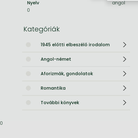
Nyelv
angol
0
Bleach manga
One-Punch Man manga
Kategóriák
1945 előtti elbeszélő irodalom
Angol-német
Aforizmák, gondolatok
Romantika
További könyvek
0