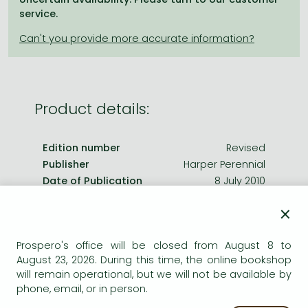
Frieren manga
service.
Bleach manga
One-Punch Man manga
Product details:
Edition number
Revised
Publisher
Harper Perennial
Date of Publication
8 July 2010
×
ISBN
9780007152780
Binding
Paperback
Prospero's office will be closed from August 8 to
No. of pages
464.0 pages
August 23, 2026. During this time, the online bookshop
Size
198x129 mm
will remain operational, but we will not be available by
Weight
413 g
phone, email, or in person.
Language
English