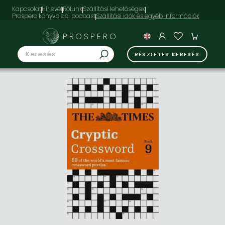
Kapcsolat
Hírlevél
Rólunk
Szállítási lehetőségek
Prospero könyvpiaci podcast
PROSPERO
RÉSZLETES KERESÉS