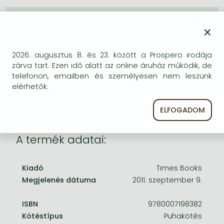
Frieren manga
BESZEREZHETŐSÉG
Bleach manga
×
Bizonytalan a beszerezhetőség. Érdemes még
One-Punch Man manga
egyszer keresni szerzővel és címmel. Ha nem talál
2026. augusztus 8. és 23. között a Prospero irodája
másik, kapható kiadást, forduljon
zárva tart. Ezen idő alatt az online áruház működik, de
ügyfélszolgálatunkhoz!
telefonon, emailben és személyesen nem leszünk
elérhetők.
ELFOGADOM
A termék adatai:
Kiadó
Times Books
Megjelenés dátuma
2011. szeptember 9.
ISBN
9780007198382
Kötéstípus
Puhakötés