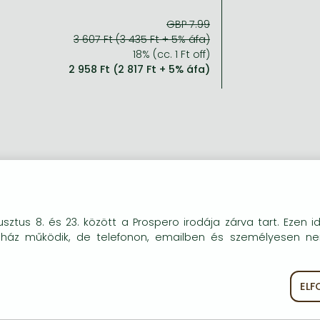
GBP 7.99
3 607 Ft (3 435 Ft + 5% áfa)
18% (cc. 1 Ft off)
2 958 Ft (2 817 Ft + 5% áfa)
okie-kat (sütiket) használunk, melyek célja, hogy teljesebb kö
sztus 8. és 23. között a Prospero irodája zárva tart. Ezen i
óink részére.
uház működik, de telefonon, emailben és személyesen n
EL
ékoztató
Süti szabályzat