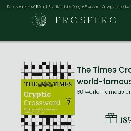
Kapcsolat
Hírlevél
Rólunk
Szállítási lehetőségek
Prospero könyvpiaci podca
PROSPERO
The Times Cr
world-famous
80 world-famous cr
18