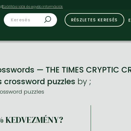
st
RÉSZLETES KERESÉS
osswords — THE TIMES CRYPTIC 
 crossword puzzles
by
;
ossword puzzles
% KEDVEZMÉNY?