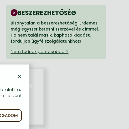
BESZEREZHETŐSÉG
Bizonytalan a beszerezhetőség. Érdemes
még egyszer keresni szerzővel és címmel.
Ha nem talál másik, kapható kiadást,
forduljon ügyfélszolgálatunkhoz!
×
rű szolgáltatást
dő alatt az
em leszünk
FOGADOM