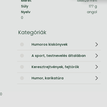
Méret
198x129 mm
Súly
177 g
Bleach manga
Nyelv
angol
One-Punch Man manga
0
Kategóriák
Humoros kiskönyvek
A sport, testnevelés általában
Keresztrejtvények, fejtörők
Humor, karikatúra
0