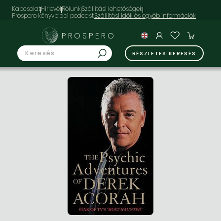
Kapcsolat
Hírlevél
Rólunk
Szállítási lehetőségek
Prospero könyvpiaci podcast
PROSPERO
RÉSZLETES KERESÉS