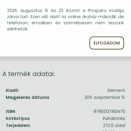
Frieren manga
BESZEREZHETŐSÉG
2026. augusztus 8. és 23. között a Prospero irodája
Bleach manga
Bizonytalan a beszerezhetőség. Érdemes még
zárva tart. Ezen idő alatt az online áruház működik, de
egyszer keresni szerzővel és címmel. Ha nem talál
telefonon, emailben és személyesen nem leszünk
One-Punch Man manga
másik, kapható kiadást, forduljon
elérhetők.
ügyfélszolgálatunkhoz!
ELFOGADOM
A termék adatai:
Kiadó
Element
Megjelenés dátuma
2011. szeptember 9.
ISBN
9780007183470
Kötéstípus
Puhakötés
Terjedelem
272.0 oldal