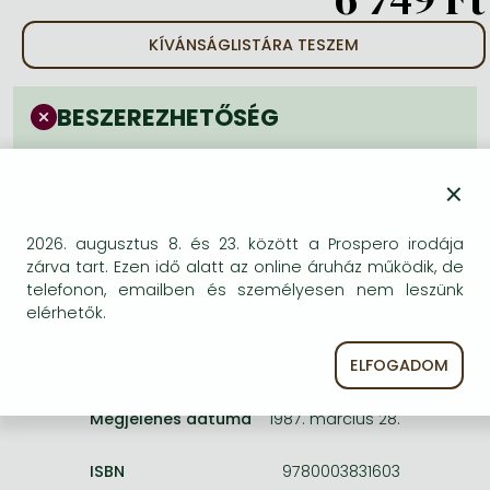
Frieren manga
KÍVÁNSÁGLISTÁRA TESZEM
Bleach manga
One-Punch Man manga
BESZEREZHETŐSÉG
Megjelenése törölve vagy kivonva a forgalomból.
Sajnos nem rendelhető.
×
2026. augusztus 8. és 23. között a Prospero irodája
zárva tart. Ezen idő alatt az online áruház működik, de
telefonon, emailben és személyesen nem leszünk
elérhetők.
A termék adatai:
ELFOGADOM
Kiadó
Wiley–Blackwell
Megjelenés dátuma
1987. március 28.
ISBN
9780003831603