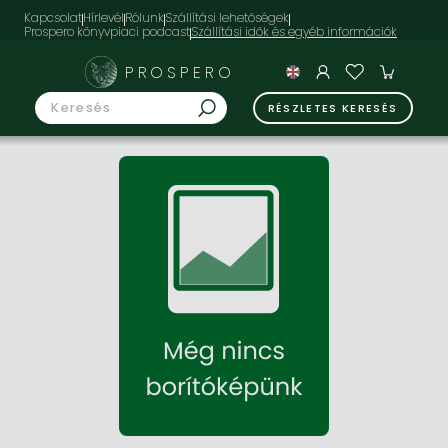
Kapcsolat
Hírlevél
Rólunk
Szállítási lehetőségek
Prospero könyvpiaci podcast
PROSPERO
RÉSZLETES KERESÉS