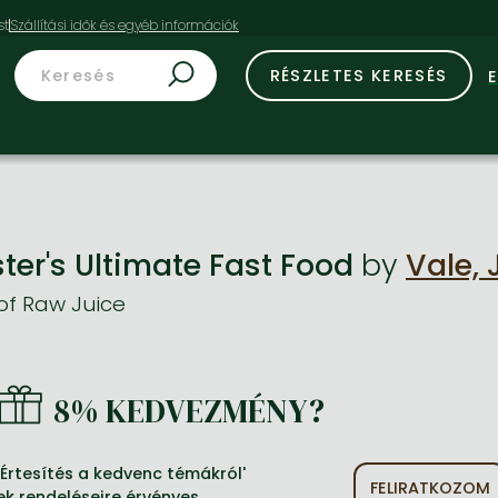
st
RÉSZLETES KERESÉS
ter's Ultimate Fast Food
by
Vale,
of Raw Juice
8% KEDVEZMÉNY?
Értesítés a kedvenc témákról'
FELIRATKOZOM
ek rendeléseire érvényes.