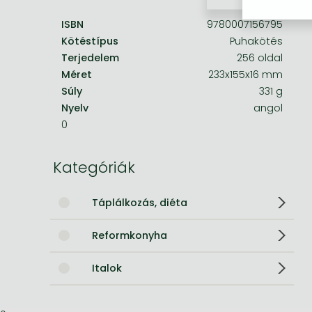
ISBN
9780007156795
Bleach manga
Kötéstípus
Puhakötés
One-Punch Man manga
Terjedelem
256 oldal
Méret
233x155x16 mm
Súly
331 g
Nyelv
angol
0
Kategóriák
Táplálkozás, diéta
Reformkonyha
Italok