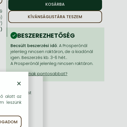
99
KÍVÁNSÁGLISTÁRA TESZEM
a)
f)
a)
BESZEREZHETŐSÉG
Becsült beszerzési idő
: A Prosperónál
jelenleg nincsen raktáron, de a kiadónál
igen. Beszerzés kb. 3-6 hét..
A Prosperónál jelenleg nincsen raktáron.
×
rű szolgáltatást
dő alatt az
em leszünk
FOGADOM