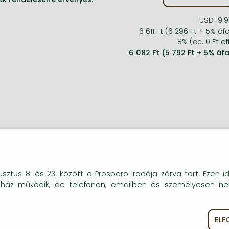
USD 19.
6 611 Ft (6 296 Ft + 5% áf
8% (cc. 0 Ft of
6 082 Ft (5 792 Ft + 5% áf
okie-kat (sütiket) használunk, melyek célja, hogy teljesebb kö
sztus 8. és 23. között a Prospero irodája zárva tart. Ezen i
óink részére.
uház működik, de telefonon, emailben és személyesen n
EL
ékoztató
Süti szabályzat