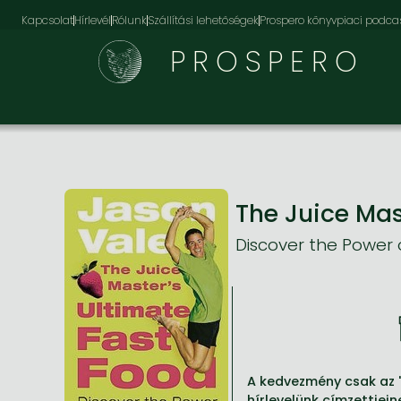
Kapcsolat
Hírlevél
Rólunk
Szállítási lehetőségek
Prospero könyvpiaci podca
PROSPERO
The Juice Mas
Discover the Power 
A kedvezmény csak az '
hírlevelünk címzettjein