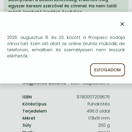
Frieren manga
egyszer keresni szerzővel és címmel. Ha nem talál
másik, kapható kiadást, forduljon
Bleach manga
ügyfélszolgálatunkhoz!
×
One-Punch Man manga
2026. augusztus 8. és 23. között a Prospero irodája
zárva tart. Ezen idő alatt az online áruház működik, de
telefonon, emailben és személyesen nem leszünk
elérhetők.
A termék adatai:
ELFOGADOM
Kiadó
Harper
Megjelenés dátuma
2007. augusztus 6.
ISBN
9780007209675
Kötéstípus
Puhakötés
Terjedelem
496.0 oldal
Méret
178x111 mm
Súly
250 g