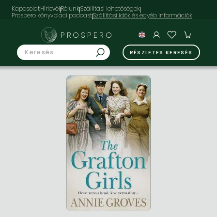
Kapcsolat
Hírlevél
Rólunk
Szállítási lehetőségek
Prospero könyvpiaci podcast
PROSPERO
RÉSZLETES KERESÉS