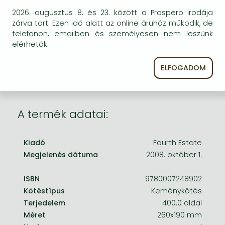
Frieren manga
2026. augusztus 8. és 23. között a Prospero irodája
Bizonytalan a beszerezhetőség. Érdemes még
Bleach manga
zárva tart. Ezen idő alatt az online áruház működik, de
egyszer keresni szerzővel és címmel. Ha nem talál
telefonon, emailben és személyesen nem leszünk
másik, kapható kiadást, forduljon
One-Punch Man manga
elérhetők.
ügyfélszolgálatunkhoz!
ELFOGADOM
A termék adatai:
Kiadó
Fourth Estate
Megjelenés dátuma
2008. október 1.
ISBN
9780007248902
Kötéstípus
Keménykötés
Terjedelem
400.0 oldal
Méret
260x190 mm