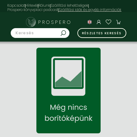
Kapcsolat
Hírlevél
Rólunk
Szállítási lehetőségek
Prospero könyvpiaci podcast
PROSPERO
RÉSZLETES KERESÉS