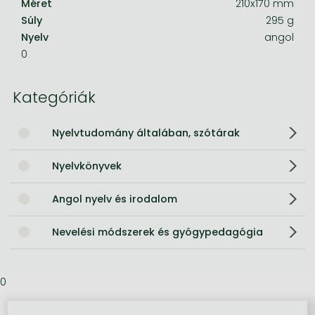
Méret
210x170 mm
Súly
295 g
Nyelv
angol
0
Kategóriák
Nyelvtudomány általában, szótárak
Nyelvkönyvek
Angol nyelv és irodalom
Nevelési módszerek és gyógypedagógia
0