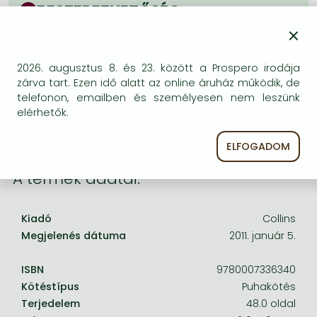
Frieren manga
BESZEREZHETŐSÉG
×
Bleach manga
Bizonytalan a beszerezhetőség. Érdemes még
egyszer keresni szerzővel és címmel. Ha nem talál
One-Punch Man manga
másik, kapható kiadást, forduljon
2026. augusztus 8. és 23. között a Prospero irodája
ügyfélszolgálatunkhoz!
zárva tart. Ezen idő alatt az online áruház működik, de
telefonon, emailben és személyesen nem leszünk
elérhetők.
ELFOGADOM
A termék adatai:
Kiadó
Collins
Megjelenés dátuma
2011. január 5.
ISBN
9780007336340
Kötéstípus
Puhakötés
Terjedelem
48.0 oldal