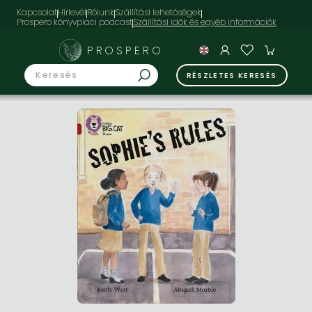
Kapcsolat
Hírlevél
Rólunk
Szállítási lehetőségek
Prospero könyvpiaci podcast
PROSPERO
RÉSZLETES KERESÉS