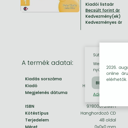
Kiadói listaár
Minden készletes könyv
Képregény, manga
Krasznahorkai László könyvek
Művészetek
Számítástechnika, információs technológia
Kedvezmény(ek)
Képregény, manga
Krimi, bűnügyi, thriller
Kertész Imre könyvek angolul és németül
Család, gyermeknevelés, egészség
Gazdaság, üzlet
Kedvezményes ár
Krimi, bűnügyi, thriller
Fantasy
Esterházy Péter könyvek
Nyelvkönyvek, szótárak
Mérnöki tudományok
Fantasy
Irodalom
Szabó Magda könyvek angolul és németül
Hobbi, szabadidő
Humán tudományok
Romantika
Romantika
David Szalay könyvek
Ezotéria
Orvostudomány, állatorvostudomány és gyógyszerészet
Sütik használata
A termék adatai:
Weboldalunkon co
Jujutsu Kaisen manga sorozat
Tóth Krisztina könyvek angolul és németül
Sport, játék
Természettudományok
2026. augu
nyújtsunk látogat
online ár
One Piece manga
Nádas Péter könyvek angolul és németül
Utazás
Általános kézikönyvek, enciklopédiák
Kiadás sorszáma
Revised
elérhetők.
Vagabond manga
Bessel van der Kolk könyvek
Vallás
Kiadó
HarperCollins UK
Megjelenés dátuma
2008. június 1.
Adatkezelési táj
Ana Huang könyvek
Dian Fossey könyvek
Társadalomtudományok
ISBN
9780007219971
Trónok harca könyvek
Tankönyv, segédkönyv
Kötéstípus
Hanghordozó CD
Stephen King könyvek
Richard Dawkins könyvek
Terjedelem
48 oldal
Méret
0x0x0 mm
Frieren manga