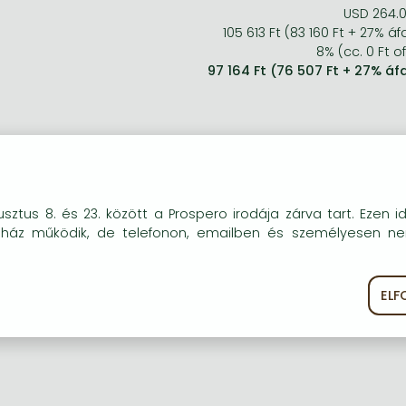
USD 264.
105 613 Ft (83 160 Ft + 27% áf
8% (cc. 0 Ft of
97 164 Ft (76 507 Ft + 27% áf
okie-kat (sütiket) használunk, melyek célja, hogy teljesebb kö
sztus 8. és 23. között a Prospero irodája zárva tart. Ezen i
óink részére.
uház működik, de telefonon, emailben és személyesen n
EL
ékoztató
Süti szabályzat