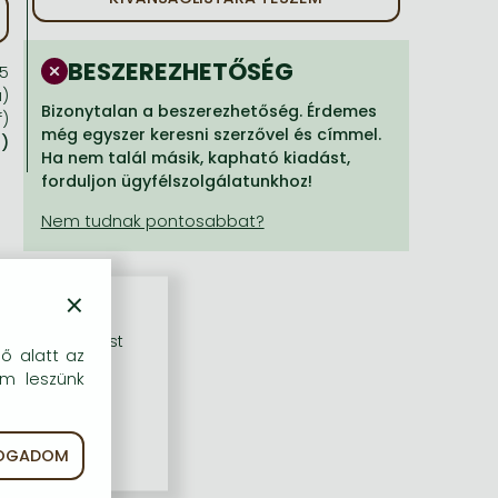
BESZEREZHETŐSÉG
5
a)
Bizonytalan a beszerezhetőség. Érdemes
f)
még egyszer keresni szerzővel és címmel.
a)
Ha nem talál másik, kapható kiadást,
forduljon ügyfélszolgálatunkhoz!
×
rű szolgáltatást
dő alatt az
em leszünk
FOGADOM