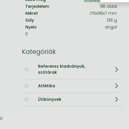
Terjedelem
96 oldal
Bleach manga
Méret
175x116x7 mm
Súly
136 g
One-Punch Man manga
Nyelv
angol
0
Kategóriák
Referensz kiadványok,
szótárak
Atlétika
Útikönyvek
0