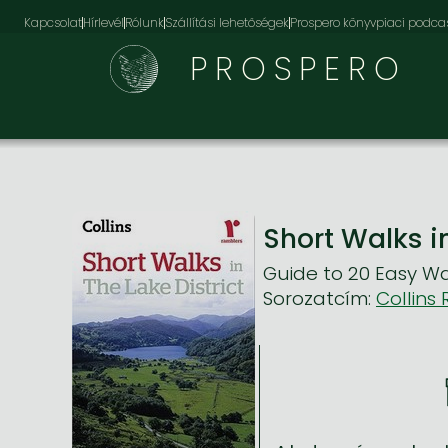
Kapcsolat
Hírlevél
Rólunk
Szállítási lehetőségek
Prospero könyvpiaci podca
PROSPERO
Short Walks in
Guide to 20 Easy Wal
Sorozatcím:
Collins