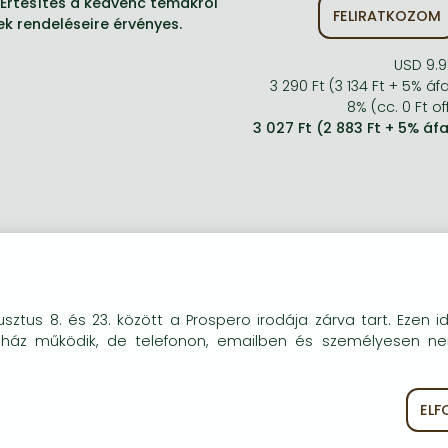
Értesítés a kedvenc témákról'
FELIRATKOZOM
ek rendeléseire érvényes.
USD 9.9
3 290 Ft (3 134 Ft + 5% áf
8% (cc. 0 Ft of
3 027 Ft (2 883 Ft + 5% áf
okie-kat (sütiket) használunk, melyek célja, hogy teljesebb kö
sztus 8. és 23. között a Prospero irodája zárva tart. Ezen i
óink részére.
uház működik, de telefonon, emailben és személyesen n
EL
ékoztató
Süti szabályzat