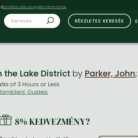
st
RÉSZLETES KERESÉS
 the Lake District
by
Parker, John
;
ks of 3 Hours or Less
 Ramblers' Guides
;
8% KEDVEZMÉNY?