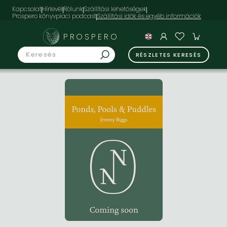
Kapcsolat
Hírlevél
Rólunk
Szállítási lehetőségek
Prospero könyvpiaci podcast
PROSPERO
RÉSZLETES KERESÉS