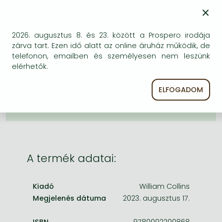
Frieren manga
×
KÍVÁNSÁGLISTÁRA TESZEM
Bleach manga
2026. augusztus 8. és 23. között a Prospero irodája
BESZEREZHETŐSÉG
One-Punch Man manga
zárva tart. Ezen idő alatt az online áruház működik, de
telefonon, emailben és személyesen nem leszünk
Bizonytalan a beszerezhetőség. Érdemes még
elérhetők.
egyszer keresni szerzővel és címmel. Ha nem talál
másik, kapható kiadást, forduljon
ELFOGADOM
ügyfélszolgálatunkhoz!
A termék adatai:
Kiadó
William Collins
Megjelenés dátuma
2023. augusztus 17.
ISBN
9780002200868