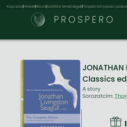
Kapcsolat
Hírlevél
Rólunk
Szállítási lehetőségek
Prospero könyvpiaci podca
PROSPERO
JONATHAN L
Classics ed
A story
Sorozatcím:
Thor