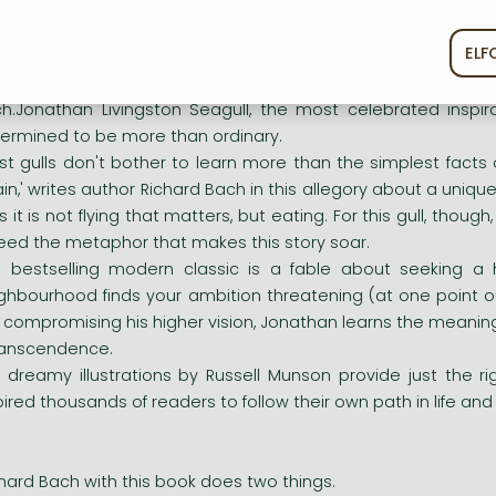
sszú leírás:
EL
ékoztató
Süti szabályzat
 complete edition of a timeless classic, includes the recentl
h.Jonathan Livingston Seagull, the most celebrated inspirat
ermined to be more than ordinary.
st gulls don't bother to learn more than the simplest facts 
in,' writes author Richard Bach in this allegory about a uniq
ls it is not flying that matters, but eating. For this gull, though
eed the metaphor that makes this story soar.
s bestselling modern classic is a fable about seeking a hi
ghbourhood finds your ambition threatening (at one point our
 compromising his higher vision, Jonathan learns the meaning
ranscendence.
 dreamy illustrations by Russell Munson provide just the right
pired thousands of readers to follow their own path in life and so
chard Bach with this book does two things.