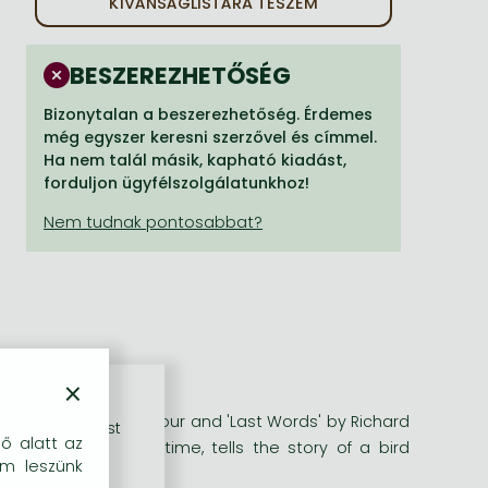
KÍVÁNSÁGLISTÁRA TESZEM
BESZEREZHETŐSÉG
Bizonytalan a beszerezhetőség. Érdemes
még egyszer keresni szerzővel és címmel.
Ha nem talál másik, kapható kiadást,
forduljon ügyfélszolgálatunkhoz!
×
y rediscovered Part Four and 'Last Words' by Richard
rű szolgáltatást
dő alatt az
ional fable of our time, tells the story of a bird
em leszünk