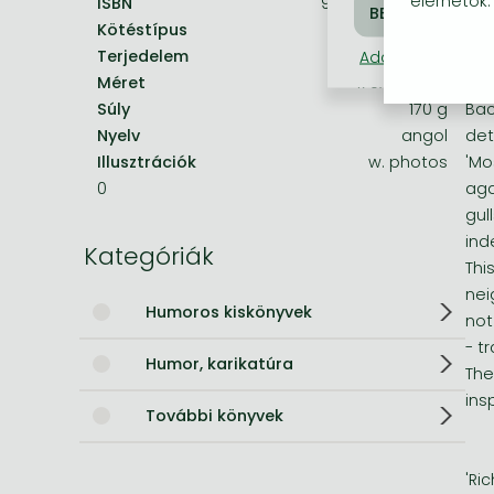
elérhetők.
ISBN
9780006490340
Kötéstípus
Puhakötés
Ho
Bleach manga
Terjedelem
144.0 oldal
Adatkezelési táj
One-Punch Man manga
Méret
170x128 mm
The
Súly
170 g
Bac
Nyelv
angol
det
Illusztrációk
w. photos
'Mo
0
aga
gul
ind
Kategóriák
Thi
nei
Humoros kiskönyvek
not
- t
Humor, karikatúra
The
ins
További könyvek
'Ri