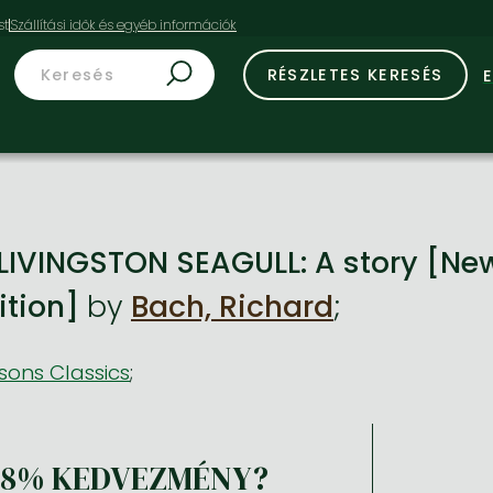
st
RÉSZLETES KERESÉS
IVINGSTON SEAGULL: A story [New 
ition]
by
Bach, Richard
;
sons Classics
;
18% KEDVEZMÉNY?