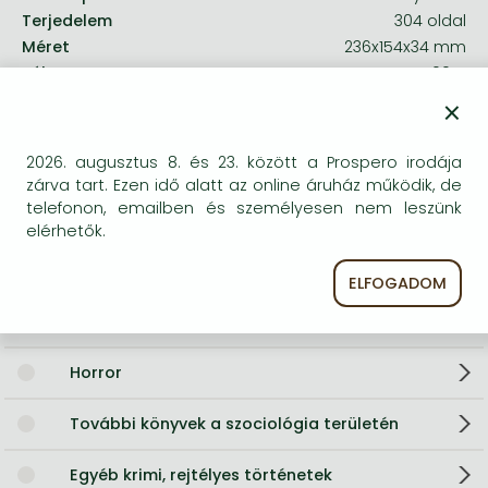
Terjedelem
304 oldal
Méret
236x154x34 mm
Súly
500 g
Nyelv
×
684
2026. augusztus 8. és 23. között a Prospero irodája
zárva tart. Ezen idő alatt az online áruház működik, de
Kategóriák
telefonon, emailben és személyesen nem leszünk
elérhetők.
Sci-fi
ELFOGADOM
Parapszichológia, természetfeletti
jelenségek
Horror
További könyvek a szociológia területén
Egyéb krimi, rejtélyes történetek