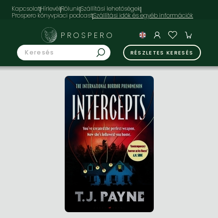
Kapcsolat
Hírlevél
Rólunk
Szállítási lehetőségek
Prospero könyvpiaci podcast
PROSPERO
RÉSZLETES KERESÉS