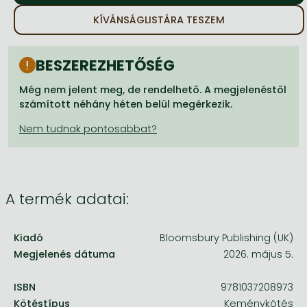
Frieren manga
KÍVÁNSÁGLISTÁRA TESZEM
Bleach manga
One-Punch Man manga
BESZEREZHETŐSÉG
Még nem jelent meg, de rendelhető. A megjelenéstől
számított néhány héten belül megérkezik.
A termék adatai:
Kiadó
Bloomsbury Publishing (UK)
Megjelenés dátuma
2026. május 5.
ISBN
9781037208973
Kötéstípus
Keménykötés