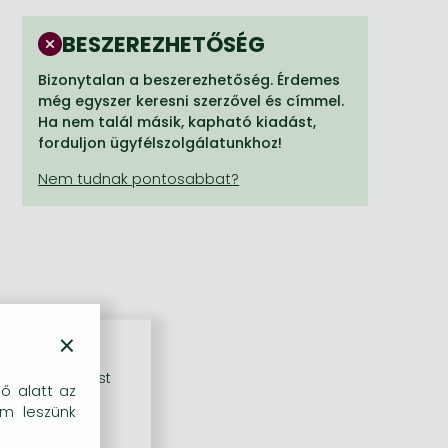
BESZEREZHETŐSÉG
Bizonytalan a beszerezhetőség. Érdemes
még egyszer keresni szerzővel és címmel.
Ha nem talál másik, kapható kiadást,
forduljon ügyfélszolgálatunkhoz!
×
rű szolgáltatást
dő alatt az
em leszünk