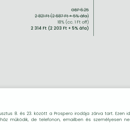
GBP 6.25
2 821 Ft (2 687 Ft + 5% áfa)
18% (cc. 1 Ft off)
2 314 Ft (2 203 Ft + 5% áfa)
okie-kat (sütiket) használunk, melyek célja, hogy teljesebb kö
sztus 8. és 23. között a Prospero irodája zárva tart. Ezen i
óink részére.
uház működik, de telefonon, emailben és személyesen n