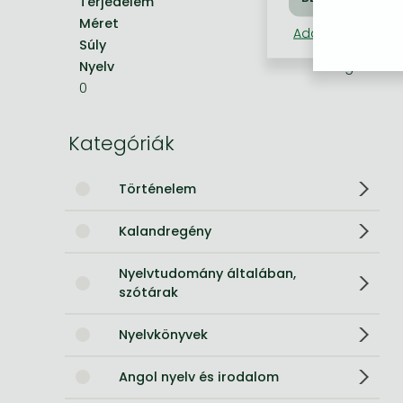
Terjedelem
24.0 oldal
Méret
210x148 mm
Bleach manga
Adatkezelési táj
Súly
68 g
One-Punch Man manga
Nyelv
angol
0
Kategóriák
Történelem
Kalandregény
Nyelvtudomány általában,
szótárak
Nyelvkönyvek
Angol nyelv és irodalom