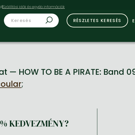
st
RÉSZLETES KERESÉS
Cat — HOW TO BE A PIRATE: Band 
oular
;
8% KEDVEZMÉNY?