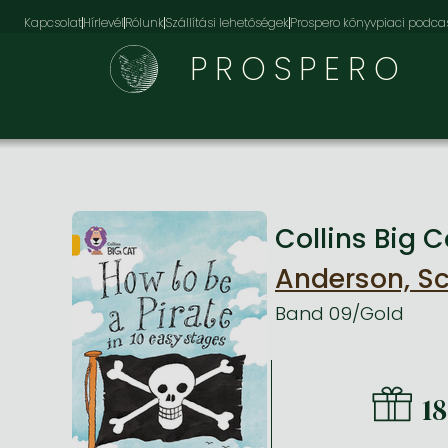
Kapcsolat
Hírlevél
Rólunk
Szállítási lehetőségek
Prospero könyvpiaci podca
PROSPERO
Collins Big 
Anderson, Sc
Band 09/Gold
1