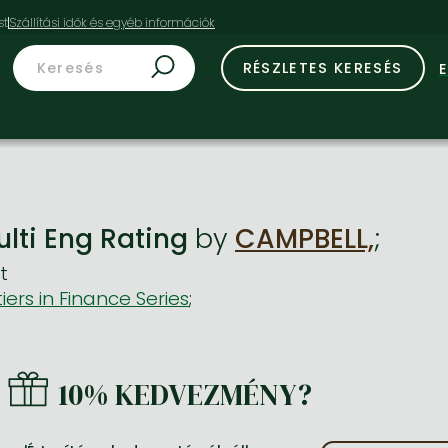
st
RÉSZLETES KERESÉS
ulti Eng Rating
by
CAMPBELL,
;
t
iers in Finance Series
;
10% KEDVEZMÉNY?