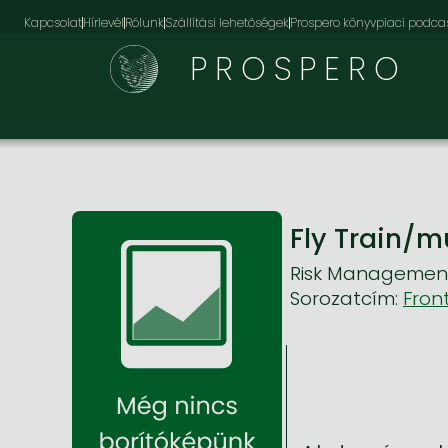
Kapcsolat
Hírlevél
Rólunk
Szállítási lehetőségek
Prospero könyvpiaci podca
PROSPERO
Fly Train/m
Risk Managemen
Sorozatcím:
Front