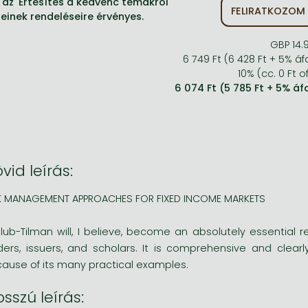
az 'Értesítés a kedvenc témákról'
FELIRATKOZOM
jeinek rendeléseire érvényes.
GBP 14.
6 749 Ft (6 428 Ft + 5% áf
10% (cc. 0 Ft of
6 074 Ft (5 785 Ft + 5% áf
vid leírás:
K MANAGEMENT APPROACHES FOR FIXED INCOME MARKETS
lub-Tilman will, I believe, become an absolutely essential r
ders, issuers, and scholars. It is comprehensive and clearly
ause of its many practical examples.
sszú leírás: