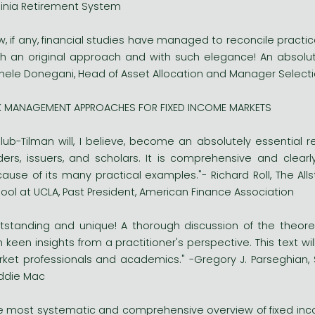
ginia Retirement System
w, if any, financial studies have managed to reconcile practic
h an original approach and with such elegance! An absolut
hele Donegani, Head of Asset Allocation and Manager Select
K MANAGEMENT APPROACHES FOR FIXED INCOME MARKETS
lub-Tilman will, I believe, become an absolutely essential r
ders, issuers, and scholars. It is comprehensive and clearly
ause of its many practical examples."- Richard Roll, The All
ool at UCLA, Past President, American Finance Association
tstanding and unique! A thorough discussion of the theor
h keen insights from a practitioner's perspective. This text 
ket professionals and academics." -Gregory J. Parseghian, S
ddie Mac
e most systematic and comprehensive overview of fixed inco