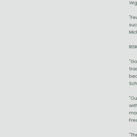
Vir
"Fe
suc
Mic
RIS
"Go
tra
bec
Sch
"Ou
wit
mar
Fre
"Th