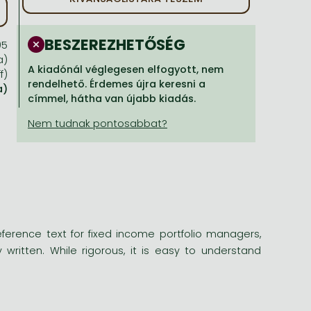
BESZEREZHETŐSÉG
95
a)
A kiadónál véglegesen elfogyott, nem
f)
rendelhető. Érdemes újra keresni a
a)
címmel, hátha van újabb kiadás.
eference text for fixed income portfolio managers,
 written. While rigorous, it is easy to understand