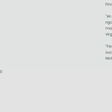
Fin
"An
rig
man
Vir
"Fe
suc
Mic
0