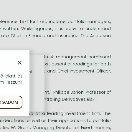
eference text for fixed income portfolio managers,
 written. While rigorous, it is easy to understand
state Chair in Finance and Insurance, The Anderson
etical underpinning of risk management combined
×
will rank among the most essential readings for both
enior Vice President and Chief Investment Officer,
rű szolgáltatást
dő alatt az
em leszünk
me risk management."-Philippe Jorion, Professor of
 New Benchmark for Controlling Derivatives Risk
FOGADOM
ent developed at a leading investment firm. The
derations as well as their applications to portfolio
es W. Grant, Managing Director of Fixed Income,