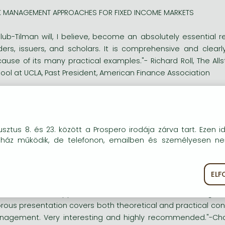
K MANAGEMENT APPROACHES FOR FIXED INCOME MARKETS
lub-Tilman will, I believe, become an absolutely essential r
ders, issuers, and scholars. It is comprehensive and clearly
ause of its many practical examples."- Richard Roll, The All
ool at UCLA, Past President, American Finance Association
tstanding and unique! A thorough discussion of the theor
h keen insights from a practitioner's perspective. This text 
ket professionals and academics." -Gregory J. Parseghian, S
okie-kat (sütiket) használunk, melyek célja, hogy teljesebb kö
sztus 8. és 23. között a Prospero irodája zárva tart. Ezen i
óink részére.
ddie Mac
uház működik, de telefonon, emailben és személyesen n
e most systematic and comprehensive overview of fixed inco
ance, University of California-Irvine, Author, Value at Risk: The
EL
ékoztató
Süti szabályzat
 inside look at approaches to fixed income risk managem
orous presentation covers both theoretical and practical consi
agement. Very interesting and highly recommended."-Charl