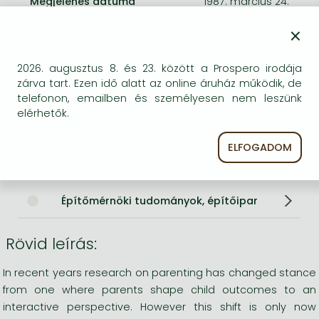
Megjelenés dátuma
1987. március 24.
×
ISBN
9780003832129
Kötéstípus
Puhakötés
2026. augusztus 8. és 23. között a Prospero irodája
Terjedelem
oldal
zárva tart. Ezen idő alatt az online áruház működik, de
Méret
xx0 mm
telefonon, emailben és személyesen nem leszünk
Nyelv
angol
elérhetők.
0
ELFOGADOM
Kategóriák
Építőmérnöki tudományok, építőipar
Rövid leírás:
In recent years research on parenting has changed stance
from one where parents shape child outcomes to an
interactive perspective. However this shift is only now