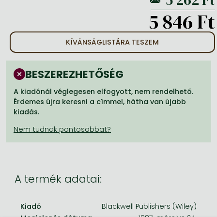
Frieren manga
5 846 Ft
Bleach manga
One-Punch Man manga
KÍVÁNSÁGLISTÁRA TESZEM
BESZEREZHETŐSÉG
A kiadónál véglegesen elfogyott, nem rendelhető.
Érdemes újra keresni a címmel, hátha van újabb
kiadás.
A termék adatai:
Kiadó
Blackwell Publishers (Wiley)