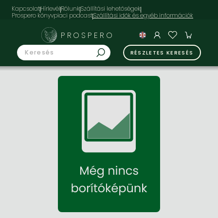
Kapcsolat
Hírlevél
Rólunk
Szállítási lehetőségek
Prospero könyvpiaci podcast
PROSPERO
RÉSZLETES KERESÉS