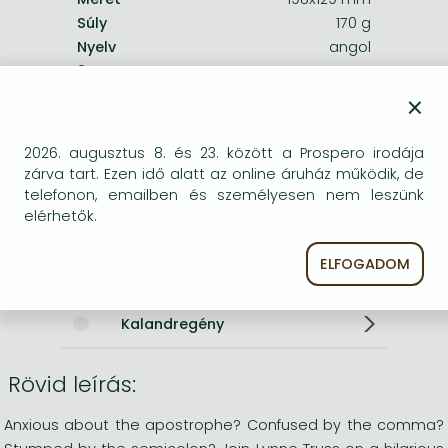
Súly
170 g
Nyelv
angol
0
×
Kategóriák
2026. augusztus 8. és 23. között a Prospero irodája
zárva tart. Ezen idő alatt az online áruház működik, de
Humoros kiskönyvek
telefonon, emailben és személyesen nem leszünk
elérhetők.
Anglisztika, amerikanisztika
ELFOGADOM
Humor, karikatúra
Kalandregény
Rövid leírás:
Anxious about the apostrophe? Confused by the comma?