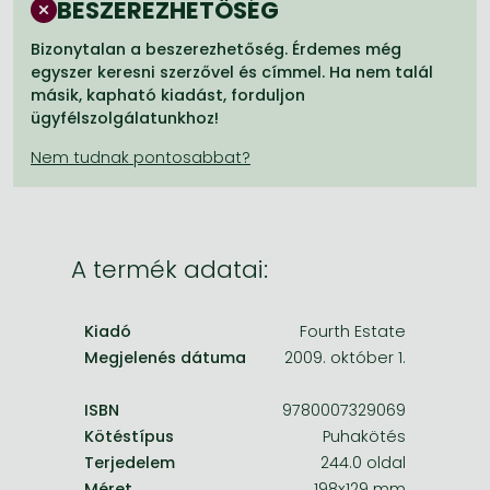
BESZEREZHETŐSÉG
Frieren manga
Bleach manga
Bizonytalan a beszerezhetőség. Érdemes még
egyszer keresni szerzővel és címmel. Ha nem talál
One-Punch Man manga
másik, kapható kiadást, forduljon
ügyfélszolgálatunkhoz!
A termék adatai:
Kiadó
Fourth Estate
Megjelenés dátuma
2009. október 1.
ISBN
9780007329069
Kötéstípus
Puhakötés
Terjedelem
244.0 oldal
Méret
198x129 mm