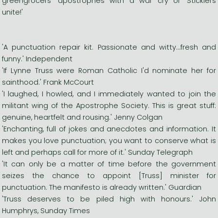
greengrocers' apostrophes with a war cry of 'Sticklers
unite!'
'A punctuation repair kit. Passionate and witty...fresh and
funny.' Independent
'If Lynne Truss were Roman Catholic I'd nominate her for
sainthood.' Frank McCourt
'I laughed, I howled, and I immediately wanted to join the
militant wing of the Apostrophe Society. This is great stuff:
genuine, heartfelt and rousing.' Jenny Colgan
'Enchanting, full of jokes and anecdotes and information. It
makes you love punctuation; you want to conserve what is
left and perhaps call for more of it.' Sunday Telegraph
'It can only be a matter of time before the government
seizes the chance to appoint [Truss] minister for
punctuation. The manifesto is already written.' Guardian
'Truss deserves to be piled high with honours.' John
Humphrys, Sunday Times