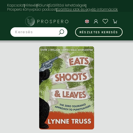
Kapcsolat
Hírlevél
Rólunk
Szállítási lehetőségek
Prospero könyvpiaci podcast
PROSPERO
RÉSZLETES KERESÉS