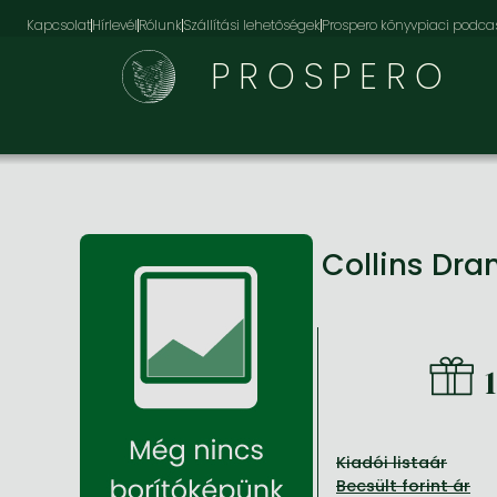
Kapcsolat
Hírlevél
Rólunk
Szállítási lehetőségek
Prospero könyvpiaci podca
PROSPERO
Collins Dr
Kiadói listaár