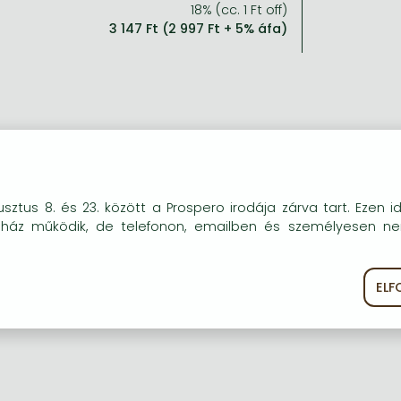
18% (cc. 1 Ft off)
3 147 Ft (2 997 Ft + 5% áfa)
okie-kat (sütiket) használunk, melyek célja, hogy teljesebb kö
sztus 8. és 23. között a Prospero irodája zárva tart. Ezen i
óink részére.
uház működik, de telefonon, emailben és személyesen n
EL
ékoztató
Süti szabályzat