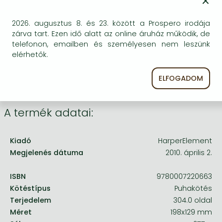
×
Frieren manga
Bizonytalan a beszerezhetőség. Érdemes még
Bleach manga
2026. augusztus 8. és 23. között a Prospero irodája
egyszer keresni szerzővel és címmel. Ha nem talál
zárva tart. Ezen idő alatt az online áruház működik, de
másik, kapható kiadást, forduljon
One-Punch Man manga
telefonon, emailben és személyesen nem leszünk
ügyfélszolgálatunkhoz!
elérhetők.
ELFOGADOM
A termék adatai:
Kiadó
HarperElement
Megjelenés dátuma
2010. április 2.
ISBN
9780007220663
Kötéstípus
Puhakötés
Terjedelem
304.0 oldal
Méret
198x129 mm