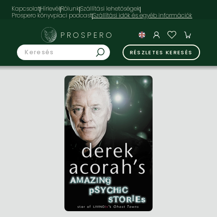
Kapcsolat
Hírlevél
Rólunk
Szállítási lehetőségek
Prospero könyvpiaci podcast
PROSPERO
RÉSZLETES KERESÉS