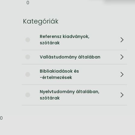
0
Bleach manga
Kategóriák
One-Punch Man manga
Referensz kiadványok,
szótárak
Vallástudomány általában
Bibliakiadások és
-értelmezések
Nyelvtudomány általában,
szótárak
0