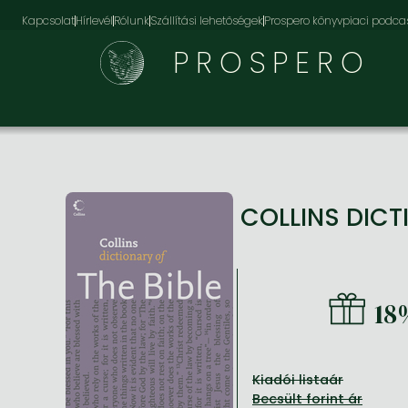
Kapcsolat
Hírlevél
Rólunk
Szállítási lehetőségek
Prospero könyvpiaci podca
PROSPERO
COLLINS DICT
18
Kiadói listaár