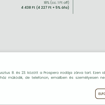
18% (cc. 1 Ft off)
4 438 Ft (4 227 Ft + 5% áfa)
okie-kat (sütiket) használunk, melyek célja, hogy teljesebb kö
sztus 8. és 23. között a Prospero irodája zárva tart. Ezen i
óink részére.
uház működik, de telefonon, emailben és személyesen n
EL
ékoztató
Süti szabályzat