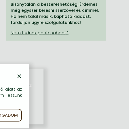
Bizonytalan a beszerezhetőség. Érdemes
még egyszer keresni szerzővel és címmel.
Ha nem talál másik, kapható kiadást,
forduljon ügyfélszolgálatunkhoz!
×
rű szolgáltatást
dő alatt az
em leszünk
FOGADOM