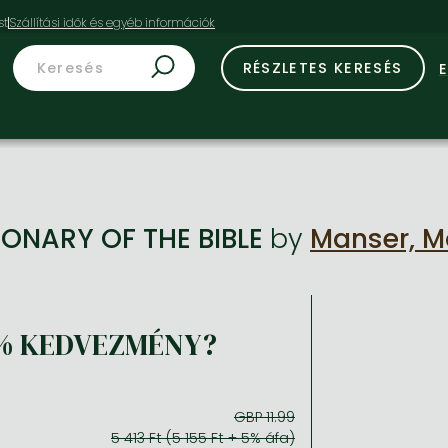
st
RÉSZLETES KERESÉS
IONARY OF THE BIBLE
by
Manser, M
% KEDVEZMÉNY?
GBP 11.99
5 413 Ft (5 155 Ft + 5% áfa)