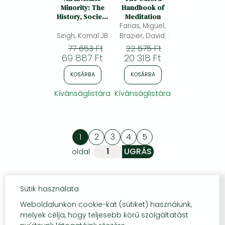
Minority: The
Handbook of
History, Society
Meditation
and Politics of
Farias, Miguel;
Sikhs in Kashmir
Singh, Komal JB
Brazier, David;
Lalljee, Mansur
77 653 Ft
22 575 Ft
69 887 Ft
20 318 Ft
KOSÁRBA
KOSÁRBA
Kívánságlistára
Kívánságlistára
1
2
3
4
5
oldal
Sütik használata
Weboldalunkon cookie-kat (sütiket) használunk,
melyek célja, hogy teljesebb körű szolgáltatást