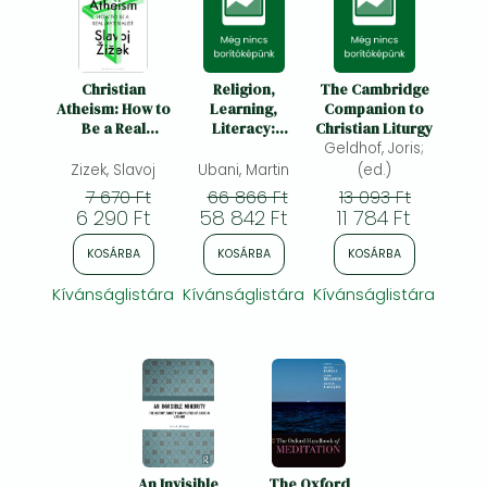
Christian
Religion,
The Cambridge
Atheism: How to
Learning,
Companion to
Be a Real
Literacy:
Christian Liturgy
Materialist
Theories and
Geldhof, Joris;
Concepts for
Zizek, Slavoj
Ubani, Martin
(ed.)
Twenty-First
7 670 Ft
66 866 Ft
13 093 Ft
Century Public
6 290 Ft
58 842 Ft
11 784 Ft
Education
KOSÁRBA
KOSÁRBA
KOSÁRBA
Kívánságlistára
Kívánságlistára
Kívánságlistára
An Invisible
The Oxford