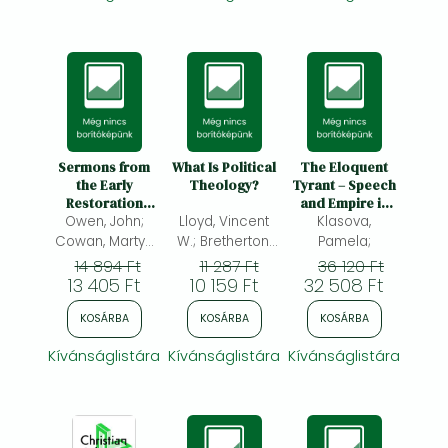
Sermons from
What Is Political
The Eloquent
the Early
Theology?
Tyrant – Speech
Restoration
and Empire in
Years (1669?
Owen, John;
Lloyd, Vincent
Umayyad Iraq
Klasova,
1675) (Volume
under al–Hajjaj
Cowan, Martyn
W.; Bretherton,
Pamela;
20)
b. Yusuf al–
C.; Gatiss, Lee;
Luke;
14 894 Ft
11 287 Ft
36 120 Ft
Thaqafi, 694–
Wright, Shawn
13 405 Ft
Napolitano,
10 159 Ft
32 508 Ft
714
D.;
Valentina;
KOSÁRBA
KOSÁRBA
KOSÁRBA
Kívánságlistára
Kívánságlistára
Kívánságlistára