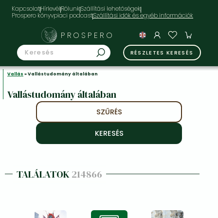
Kapcsolat
Hírlevél
Rólunk
Szállítási lehetőségek
Prospero könyvpiaci podcast
PROSPERO
RÉSZLETES KERESÉS
Vallás
» Vallástudomány általában
Vallástudomány általában
SZŰRÉS
TALÁLATOK
214866