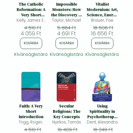
Frieren manga
The Catholic
Impossible
Vitalist
Reformation: A
Monsters: How
Modernism: Art,
Bleach manga
Very Short
the Discovery of
Science, Energy
Kelly, James E.;
Introduction
Taylor, Michael
Dinosaurs
and Creative
Brauer, Fae
One-Punch Man manga
Changed the
Evolution
4 510 Ft
5 864 Ft
18 506 Ft
World
4 059 Ft
4 691 Ft
16 656 Ft
KOSÁRBA
KOSÁRBA
KOSÁRBA
Kívánságlistára
Kívánságlistára
Kívánságlistára
Faith: A Very
Secular
Using
Short
Religions: The
Spirituality in
Introduction
Key Concepts
Psychotherapy:
Trigg, Roger;
Nyirkos, Tamás
Dent, Alexandra
The Heart Led
Approach to
4 510 Ft
19 409 Ft
16 249 Ft
Clinical Practice