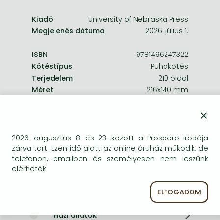
Kiadó
University of Nebraska Press
Megjelenés dátuma
2026. július 1.
ISBN
9781496247322
Kötéstípus
Puhakötés
Terjedelem
210 oldal
Méret
216x140 mm
Súly
280 g
×
Nyelv
angol
Illusztrációk
9 photographs, 4 illustrations
700
2026. augusztus 8. és 23. között a Prospero irodája
zárva tart. Ezen idő alatt az online áruház működik, de
telefonon, emailben és személyesen nem leszünk
Kategóriák
elérhetők.
Párkapcsolat, család
ELFOGADOM
Házi állatok