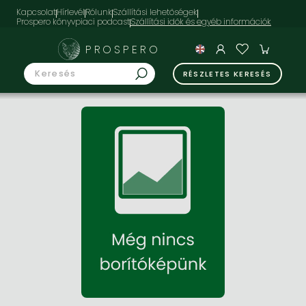
Kapcsolat
Hírlevél
Rólunk
Szállítási lehetőségek
Prospero könyvpiaci podcast
PROSPERO
RÉSZLETES KERESÉS