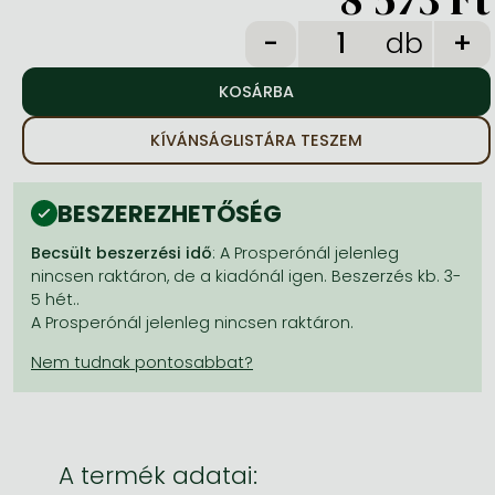
Frieren manga
db
Bleach manga
One-Punch Man manga
KÍVÁNSÁGLISTÁRA TESZEM
BESZEREZHETŐSÉG
Becsült beszerzési idő
: A Prosperónál jelenleg
nincsen raktáron, de a kiadónál igen. Beszerzés kb. 3-
5 hét..
A Prosperónál jelenleg nincsen raktáron.
A termék adatai: