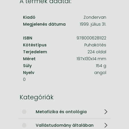
A termék adatai:
Kiadó
Zondervan
Megjelenés dátuma
1999. július 31.
ISBN
9780006281122
Kötéstípus
Puhakötés
Terjedelem
224 oldal
Méret
197x130x14 mm
Súly
154 g
Nyelv
angol
0
Kategóriák
Metafizika és ontológia
Vallástudomány általában