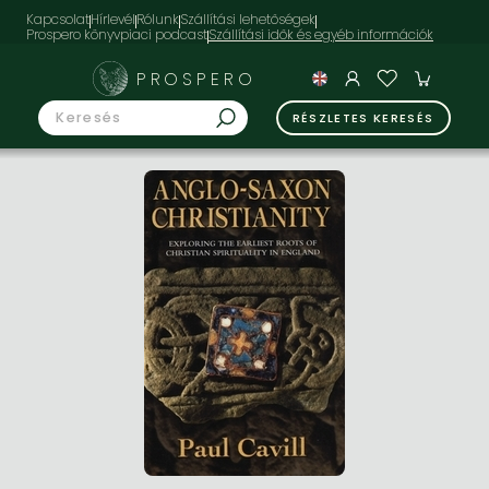
Kapcsolat
Hírlevél
Rólunk
Szállítási lehetőségek
Prospero könyvpiaci podcast
PROSPERO
RÉSZLETES KERESÉS