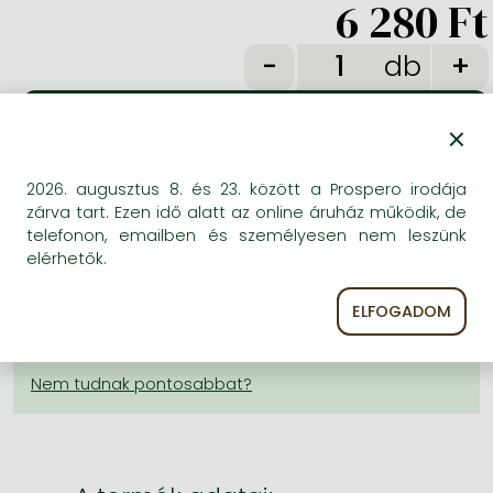
6 280 Ft
Frieren manga
Bleach manga
db
One-Punch Man manga
×
KÍVÁNSÁGLISTÁRA TESZEM
2026. augusztus 8. és 23. között a Prospero irodája
zárva tart. Ezen idő alatt az online áruház működik, de
BESZEREZHETŐSÉG
telefonon, emailben és személyesen nem leszünk
elérhetők.
Becsült beszerzési idő
: A Prosperónál jelenleg
nincsen raktáron, de a kiadónál igen. Beszerzés kb. 3-
ELFOGADOM
6 hét..
A Prosperónál jelenleg nincsen raktáron.