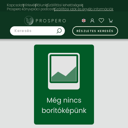
Kapcsolat
Hírlevél
Rólunk
Szállítási lehetőségek
Prospero könyvpiaci podcast
PROSPERO
RÉSZLETES KERESÉS