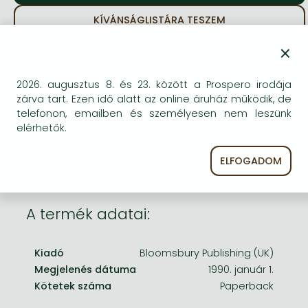
Frieren manga
KÍVÁNSÁGLISTÁRA TESZEM
Bleach manga
×
One-Punch Man manga
BESZEREZHETŐSÉG
2026. augusztus 8. és 23. között a Prospero irodája
Megrendelésre a kiadó utánnyomja a könyvet.
zárva tart. Ezen idő alatt az online áruház működik, de
Rendelhető, de a szokásosnál kicsit lassabban
telefonon, emailben és személyesen nem leszünk
érkezik meg.
elérhetők.
ELFOGADOM
A termék adatai:
Kiadó
Bloomsbury Publishing (UK)
Megjelenés dátuma
1990. január 1.
Kötetek száma
Paperback