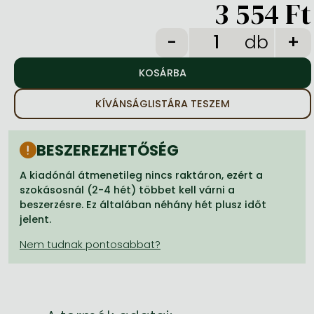
3 554 Ft
Frieren manga
Bleach manga
db
One-Punch Man manga
KÍVÁNSÁGLISTÁRA TESZEM
BESZEREZHETŐSÉG
A kiadónál átmenetileg nincs raktáron, ezért a
szokásosnál (2-4 hét) többet kell várni a
beszerzésre. Ez általában néhány hét plusz időt
jelent.