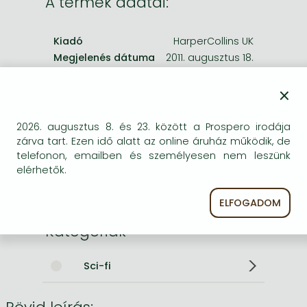
A termék adatai:
Kiadó
HarperCollins UK
Megjelenés dátuma
2011. augusztus 18.
×
ISBN
9780006486121
Kötéstípus
Puhakötés
Terjedelem
976 oldal
2026. augusztus 8. és 23. között a Prospero irodája
Méret
178x111x47 mm
zárva tart. Ezen idő alatt az online áruház működik, de
telefonon, emailben és személyesen nem leszünk
Súly
460 g
elérhetők.
Nyelv
angol
0
ELFOGADOM
Kategóriák
Sci-fi