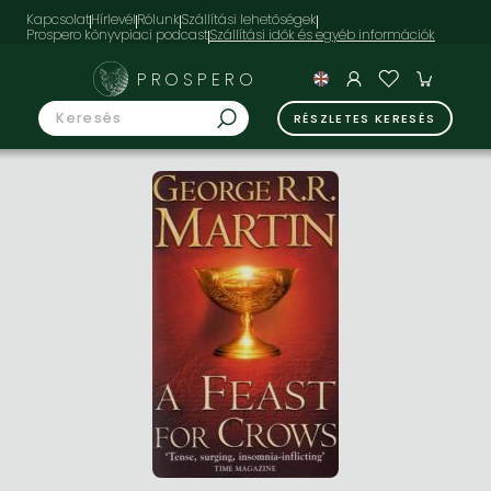
Kapcsolat
Hírlevél
Rólunk
Szállítási lehetőségek
Prospero könyvpiaci podcast
PROSPERO
RÉSZLETES KERESÉS