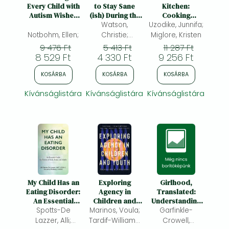
Frieren manga
Every Child with
to Stay Sane
Kitchen:
Autism Wishes
(ish) During the
Cooking
Bleach manga
You Knew: 20th
Teen Years
Watson,
Uzodike, Junnifa;
Together to
Anniversary
Nurture Your
Notbohm, Ellen;
Christie;
Miglore, Kristen
One-Punch Man manga
Edition
Child's
Egberongbe,
9 476 Ft
5 413 Ft
11 287 Ft
Curiosity,
8 529 Ft
4 330 Ft
Rowan
9 256 Ft
Confidence, and
Love of Food
KOSÁRBA
KOSÁRBA
KOSÁRBA
Kívánságlistára
Kívánságlistára
Kívánságlistára
My Child Has an
Exploring
Girlhood,
Eating Disorder:
Agency in
Translated:
An Essential
Children and
Understanding
Spotts-De
Guide for
Marinos, Voula;
Youth:
Young Women in
Garfinkle-
Parents of Kids,
Expressions and
the Age of
Lazzer, Alli;
Tardif-Williams,
Crowell,
Teens, and
Constraints
Therapy Speak