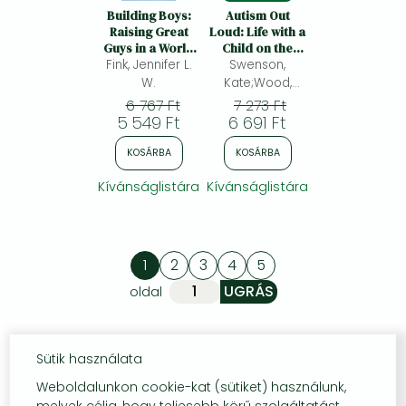
Building Boys:
Autism Out
Raising Great
Loud: Life with a
Guys in a World
Child on the
Fink, Jennifer L.
that
Spectrum, from
Swenson,
Misunderstands
Diagnosis to
W.
Kate;Wood,
Males
Young
Adrian
6 767 Ft
7 273 Ft
Adulthood
5 549 Ft
6 691 Ft
KOSÁRBA
KOSÁRBA
Kívánságlistára
Kívánságlistára
1
2
3
4
5
oldal
Sütik használata
Weboldalunkon cookie-kat (sütiket) használunk,