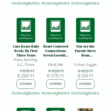
Faith Together
Kívánságlistára
Kívánságlistára
Kívánságlistára
Care Bears Baby
Heart-Centered
You Are the
Book: My First
Connections:
Parent: Move
Three Years
Seven Essential
from
Press, Running;
Skills for
Overparenting
Helping
to Balanced
LLC, Those
Elliott, Niki
Cohen, Siggie
Neurodiverse
Parenting and
Characters
7 670 Ft
6 929 Ft
9 922 Ft
and
Become the
From Cleveland,
6 290 Ft
6 375 Ft
9 129 Ft
Marginalized
Leader Your
Children Thrive
Child Needs
KOSÁRBA
KOSÁRBA
KOSÁRBA
Kívánságlistára
Kívánságlistára
Kívánságlistára