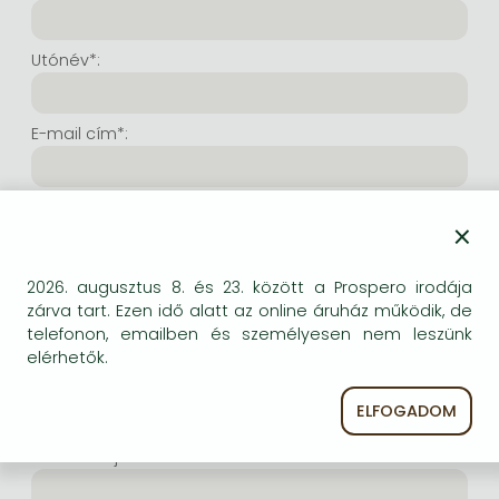
Frieren manga
Bleach manga
Utónév*:
One-Punch Man manga
E-mail cím*:
E-mail cím még egyszer*:
×
Internetes felhasználónév*:
2026. augusztus 8. és 23. között a Prospero irodája
zárva tart. Ezen idő alatt az online áruház működik, de
telefonon, emailben és személyesen nem leszünk
(Tetszés szerinti karaktersor, amelyet a jövőben a
elérhetők.
bejelentkezésre kíván használni. Legalább 6 karakter.
Lehet benne betű és szám is. Fontos, hogy ezt
ELFOGADOM
jegyezze meg!)
Intenetes jelszó*: