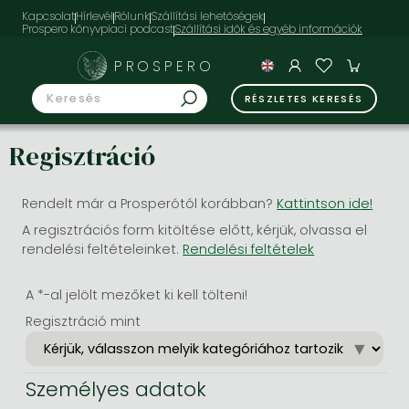
Kapcsolat
Hírlevél
Rólunk
Szállítási lehetőségek
Prospero könyvpiaci podcast
PROSPERO
RÉSZLETES KERESÉS
Regisztráció
Rendelt már a Prosperótól korábban?
Kattintson ide!
A regisztrációs form kitöltése előtt, kérjük, olvassa el
rendelési feltételeinket.
Rendelési feltételek
A *-al jelölt mezőket ki kell tölteni!
Regisztráció mint
Személyes adatok