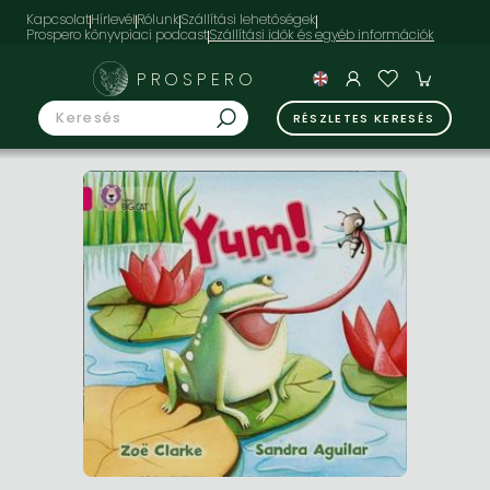
Kapcsolat
Hírlevél
Rólunk
Szállítási lehetőségek
Prospero könyvpiaci podcast
PROSPERO
RÉSZLETES KERESÉS