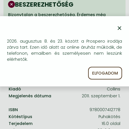
Frieren manga
BESZEREZHETŐSÉG
Bleach manga
Bizonytalan a beszerezhetőség. Érdemes még
egyszer keresni szerzővel és címmel. Ha nem talál
One-Punch Man manga
×
másik, kapható kiadást, forduljon
ügyfélszolgálatunkhoz!
2026. augusztus 8. és 23. között a Prospero irodája
zárva tart. Ezen idő alatt az online áruház működik, de
telefonon, emailben és személyesen nem leszünk
elérhetők.
A termék adatai:
ELFOGADOM
Kiadó
Collins
Megjelenés dátuma
2011. szeptember 1.
ISBN
9780007412778
Kötéstípus
Puhakötés
Terjedelem
16.0 oldal