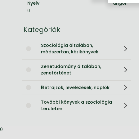
Nyelv
angol
0
Bleach manga
One-Punch Man manga
Kategóriák
Szociológia általában,
módszertan, kézikönyvek
Zenetudomány általában,
zenetörténet
Életrajzok, levelezések, naplók
További könyvek a szociológia
területén
0