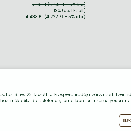
5 413 Ft (5 155 Ft + 5% áfa)
18% (cc. 1 Ft off)
4 438 Ft (4 227 Ft + 5% áfa)
okie-kat (sütiket) használunk, melyek célja, hogy teljesebb kö
sztus 8. és 23. között a Prospero irodája zárva tart. Ezen i
óink részére.
uház működik, de telefonon, emailben és személyesen n
EL
ékoztató
Süti szabályzat