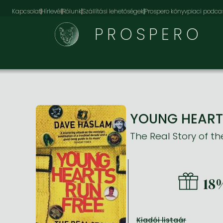
Kapcsolat
Hírlevél
Rólunk
Szállítási lehetőségek
Prospero könyvpiaci podca
PROSPERO
YOUNG HEARTS 
The Real Story of th
18
Kiadói listaár