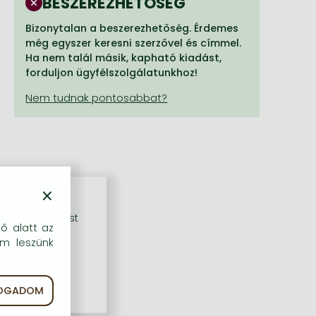
BESZEREZHETŐSÉG
Bizonytalan a beszerezhetőség. Érdemes
még egyszer keresni szerzővel és címmel.
Ha nem talál másik, kapható kiadást,
forduljon ügyfélszolgálatunkhoz!
×
rű szolgáltatást
dő alatt az
em leszünk
FOGADOM