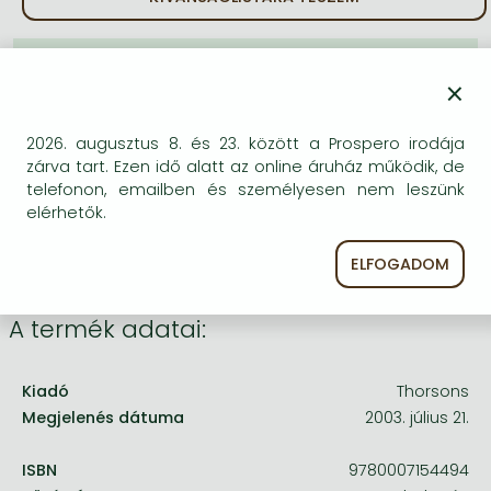
Frieren manga
Bleach manga
BESZEREZHETŐSÉG
×
One-Punch Man manga
Bizonytalan a beszerezhetőség. Érdemes még
egyszer keresni szerzővel és címmel. Ha nem talál
2026. augusztus 8. és 23. között a Prospero irodája
másik, kapható kiadást, forduljon
zárva tart. Ezen idő alatt az online áruház működik, de
ügyfélszolgálatunkhoz!
telefonon, emailben és személyesen nem leszünk
elérhetők.
ELFOGADOM
A termék adatai:
Kiadó
Thorsons
Megjelenés dátuma
2003. július 21.
ISBN
9780007154494