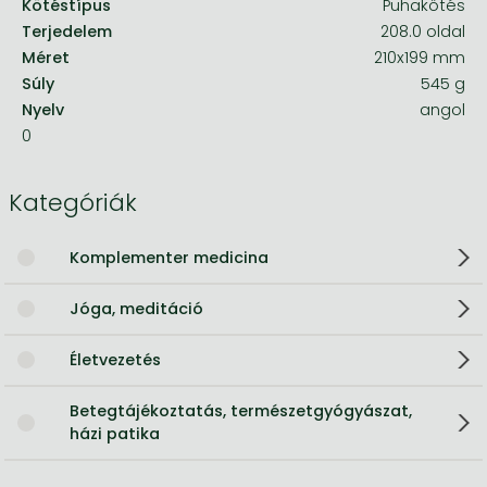
Kötéstípus
Puhakötés
Terjedelem
208.0 oldal
Méret
210x199 mm
Súly
545 g
Nyelv
angol
0
Kategóriák
Komplementer medicina
Jóga, meditáció
Életvezetés
Betegtájékoztatás, természetgyógyászat,
házi patika