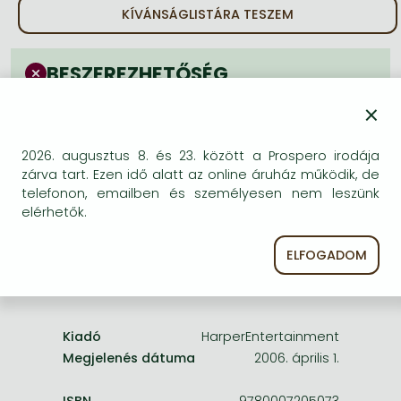
Frieren manga
KÍVÁNSÁGLISTÁRA TESZEM
Bleach manga
BESZEREZHETŐSÉG
One-Punch Man manga
Bizonytalan a beszerezhetőség. Érdemes még
×
egyszer keresni szerzővel és címmel. Ha nem talál
másik, kapható kiadást, forduljon
2026. augusztus 8. és 23. között a Prospero irodája
ügyfélszolgálatunkhoz!
zárva tart. Ezen idő alatt az online áruház működik, de
telefonon, emailben és személyesen nem leszünk
elérhetők.
ELFOGADOM
A termék adatai:
Kiadó
HarperEntertainment
Megjelenés dátuma
2006. április 1.
ISBN
9780007205073