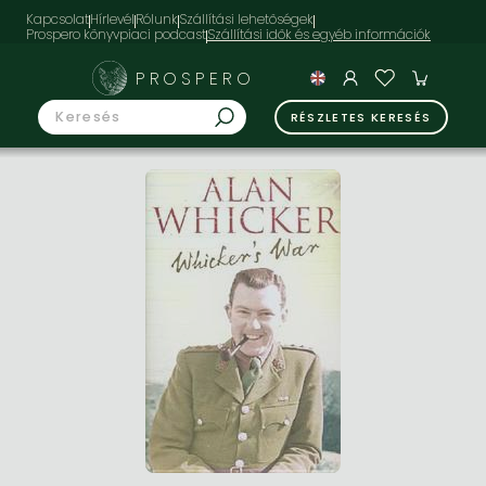
Kapcsolat
Hírlevél
Rólunk
Szállítási lehetőségek
Prospero könyvpiaci podcast
PROSPERO
RÉSZLETES KERESÉS