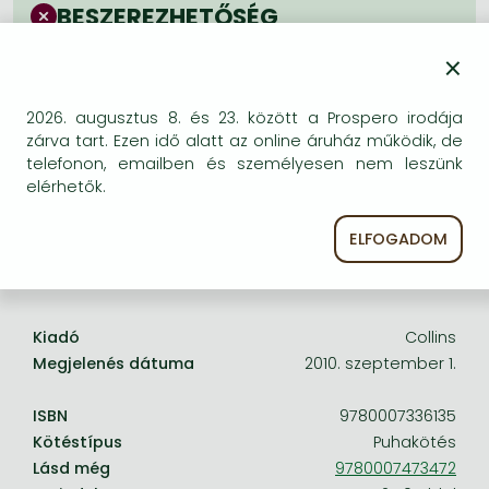
Frieren manga
BESZEREZHETŐSÉG
Bleach manga
Bizonytalan a beszerezhetőség. Érdemes még
×
egyszer keresni szerzővel és címmel. Ha nem talál
One-Punch Man manga
másik, kapható kiadást, forduljon
2026. augusztus 8. és 23. között a Prospero irodája
ügyfélszolgálatunkhoz!
zárva tart. Ezen idő alatt az online áruház működik, de
telefonon, emailben és személyesen nem leszünk
elérhetők.
ELFOGADOM
A termék adatai:
Kiadó
Collins
Megjelenés dátuma
2010. szeptember 1.
ISBN
9780007336135
Kötéstípus
Puhakötés
Lásd még
9780007473472