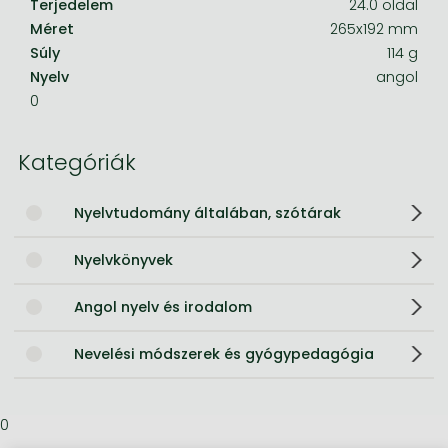
Terjedelem
24.0 oldal
Méret
265x192 mm
Súly
114 g
Nyelv
angol
0
Kategóriák
Nyelvtudomány általában, szótárak
Nyelvkönyvek
Angol nyelv és irodalom
Nevelési módszerek és gyógypedagógia
0