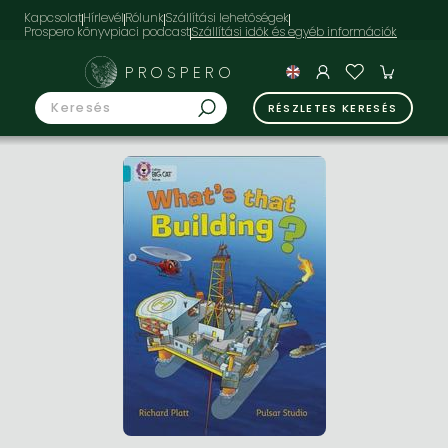
Kapcsolat
Hírlevél
Rólunk
Szállítási lehetőségek
Prospero könyvpiaci podcast
PROSPERO
RÉSZLETES KERESÉS