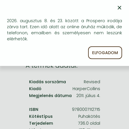
Frieren manga
×
Bizonytalan a beszerezhetőség. Érdemes még
Bleach manga
egyszer keresni szerzővel és címmel. Ha nem talál
másik, kapható kiadást, forduljon
2026. augusztus 8. és 23. között a Prospero irodája
One-Punch Man manga
ügyfélszolgálatunkhoz!
zárva tart. Ezen idő alatt az online áruház működik, de
telefonon, emailben és személyesen nem leszünk
elérhetők.
ELFOGADOM
A termék adatai:
Kiadás sorszáma
Revised
Kiadó
HarperCollins
Megjelenés dátuma
2011. július 4.
ISBN
9780007112715
Kötéstípus
Puhakötés
Terjedelem
736.0 oldal