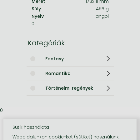
Méret
178x111 mm
Súly
495 g
Nyelv
angol
0
Kategóriák
Fantasy
Romantika
Történelmi regények
0
Sütik használata
Weboldalunkon cookie-kat (sütiket) használunk,