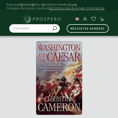
Kapcsolat
Hírlevél
Rólunk
Szállítási lehetőségek
Prospero könyvpiaci podcast
PROSPERO
RÉSZLETES KERESÉS